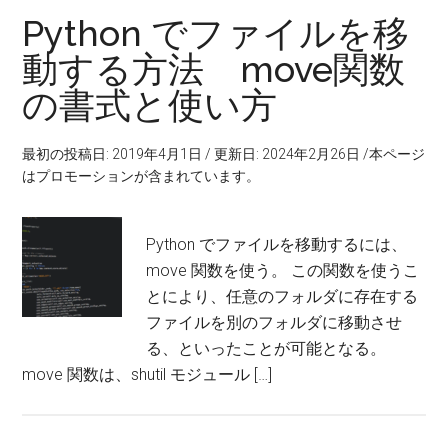
の
Python でファイルを移
ー
中
に。
動する方法 move関数
タ・
の書式と使い方
オ
最初の投稿日: 2019年4月1日
/
更新日: 2024年2月26日
/本ページ
テ
はプロモーションが含まれています。
ィ
Python でファイルを移動するには、
オ
move 関数を使う。 この関数を使うこ
とにより、任意のフォルダに存在する
ー
ファイルを別のフォルダに移動させ
る、といったことが可能となる。
サ
move 関数は、shutil モジュール […]