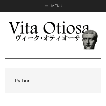
Skip
Skip
Skip
MENU
to
to
to
main
primary
footer
content
sidebar
Vita
知
の
Otiosa
愉
悦
-
Python
を
静
ヴ
け
さ
ィ