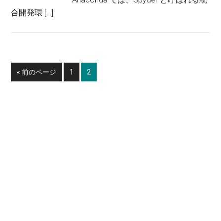
合開発環 […]
移
ペ
ペ
«
前のページ
1
2
動
ー
ー
ジ
ジ
最
初
の
サ
イ
ド
バ