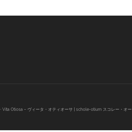
·
Vita Otiosa – ヴィータ・オティオーサ
|
schole-otium スコレー・