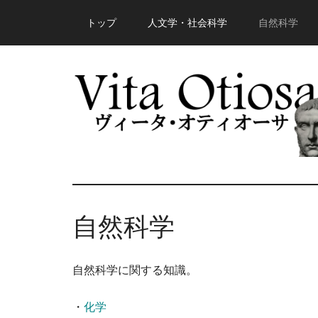
Skip
Skip
Skip
トップ
人文学・社会科学
自然科学
to
to
to
main
primary
footer
content
sidebar
Vita
知
の
Otiosa
自然科学
愉
悦
-
を
自然科学に関する知識。
静
ヴ
け
・
化学
さ