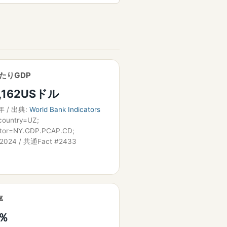
たりGDP
,162USドル
年 / 出典:
World Bank Indicators
country=UZ;
ator=NY.GDP.PCAP.CD;
=2024 / 共通Fact #2433
率
6％