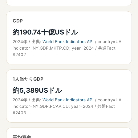
GDP
約190.74十億USドル
2024年 / 出典:
World Bank Indicators API
/ country=UA;
indicator=NY.GDP.MKTP.CD; year=2024 / 共通Fact
#2402
1人当たりGDP
約5,389USドル
2024年 / 出典:
World Bank Indicators API
/ country=UA;
indicator=NY.GDP.PCAP.CD; year=2024 / 共通Fact
#2403
平均寿命