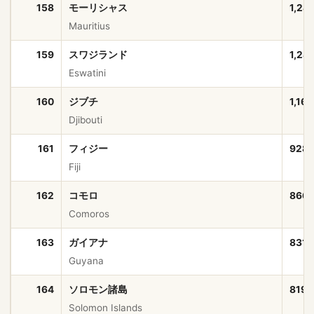
158
モーリシャス
1,24
Mauritius
159
スワジランド
1,24
Eswatini
160
ジブチ
1,16
Djibouti
161
フィジー
928
Fiji
162
コモロ
866
Comoros
163
ガイアナ
831,
Guyana
164
ソロモン諸島
819,
Solomon Islands