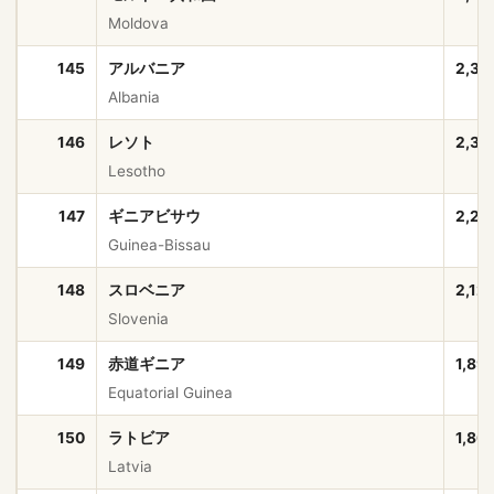
Moldova
145
アルバニア
2,37
Albania
146
レソト
2,33
Lesotho
147
ギニアビサウ
2,20
Guinea-Bissau
148
スロベニア
2,12
Slovenia
149
赤道ギニア
1,89
Equatorial Guinea
150
ラトビア
1,86
Latvia