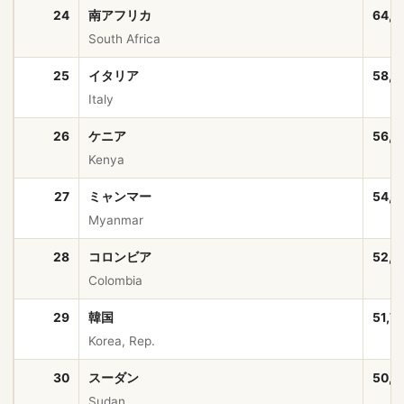
24
南アフリカ
64,0
South Africa
25
イタリア
58,9
Italy
26
ケニア
56,4
Kenya
27
ミャンマー
54,5
Myanmar
28
コロンビア
52,8
Colombia
29
韓国
51,7
Korea, Rep.
30
スーダン
50,4
Sudan