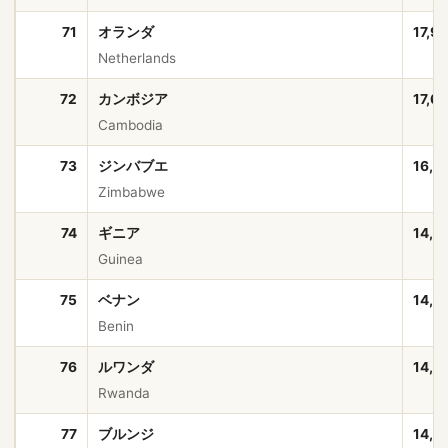
71
オランダ
17,9
Netherlands
72
カンボジア
17,6
Cambodia
73
ジンバブエ
16,6
Zimbabwe
74
ギニア
14,7
Guinea
75
ベナン
14,4
Benin
76
ルワンダ
14,2
Rwanda
77
ブルンジ
14,0