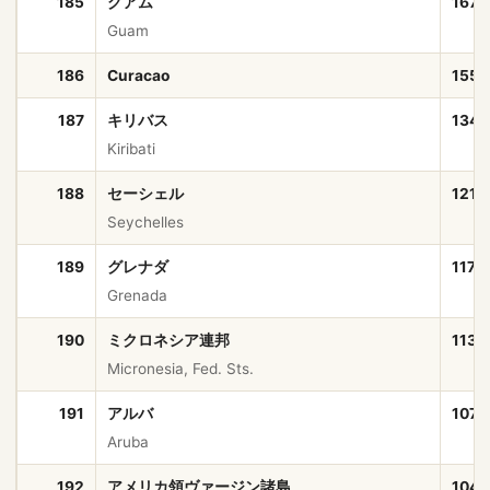
185
グアム
167,
Guam
186
Curacao
155,
187
キリバス
134,
Kiribati
188
セーシェル
121,
Seychelles
189
グレナダ
117,
Grenada
190
ミクロネシア連邦
113,
Micronesia, Fed. Sts.
191
アルバ
107,
Aruba
192
アメリカ領ヴァージン諸島
104,