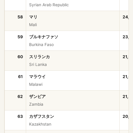
Syrian Arab Republic
58
マリ
24,4
Mali
59
ブルキナファソ
23,5
Burkina Faso
60
スリランカ
21,9
Sri Lanka
61
マラウイ
21,6
Malawi
62
ザンビア
21,3
Zambia
63
カザフスタン
20,5
Kazakhstan