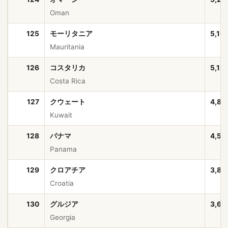
Oman
125
モーリタニア
5,16
Mauritania
126
コスタリカ
5,12
Costa Rica
127
クウェート
4,89
Kuwait
128
パナマ
4,51
Panama
129
クロアチア
3,86
Croatia
130
グルジア
3,69
Georgia