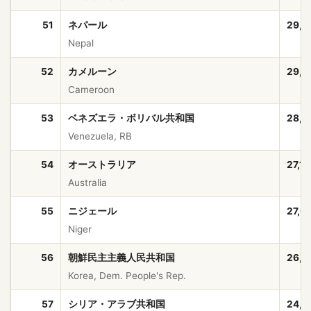
51
ネパール
29,6
Nepal
52
カメルーン
29,1
Cameroon
53
ベネズエラ・ボリバル共和国
28,4
Venezuela, RB
54
オーストラリア
27,1
Australia
55
ニジェール
27,0
Niger
56
朝鮮民主主義人民共和国
26,4
Korea, Dem. People's Rep.
57
シリア・アラブ共和国
24,6