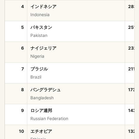
4
インドネシア
283,
Indonesia
5
パキスタン
251,
Pakistan
6
ナイジェリア
232,
Nigeria
7
ブラジル
211,
Brazil
8
バングラデシュ
173,
Bangladesh
9
ロシア連邦
143,
Russian Federation
10
エチオピア
132,