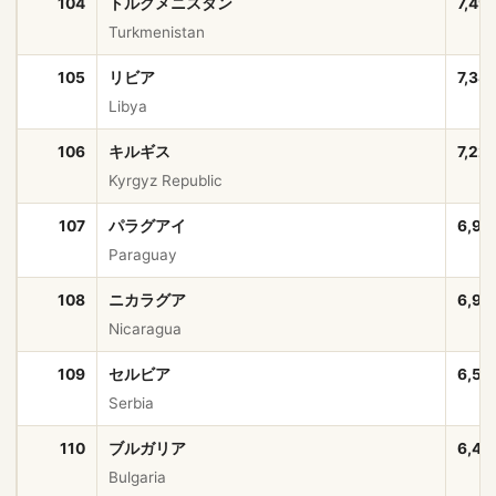
104
トルクメニスタン
7,49
Turkmenistan
105
リビア
7,38
Libya
106
キルギス
7,22
Kyrgyz Republic
107
パラグアイ
6,92
Paraguay
108
ニカラグア
6,91
Nicaragua
109
セルビア
6,58
Serbia
110
ブルガリア
6,44
Bulgaria