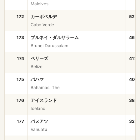
Maldives
172
カーボベルデ
524,
Cabo Verde
173
ブルネイ・ダルサラーム
462,
Brunei Darussalam
174
ベリーズ
417,
Belize
175
バハマ
401,
Bahamas, The
176
アイスランド
386
Iceland
177
バヌアツ
327,
Vanuatu