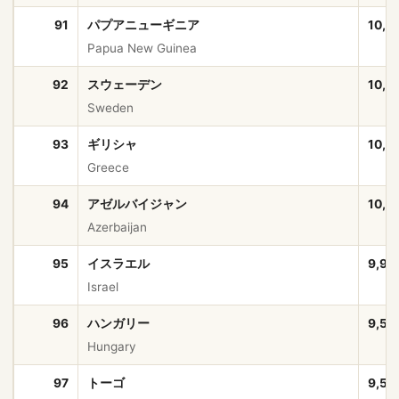
91
パプアニューギニア
10,5
Papua New Guinea
92
スウェーデン
10,5
Sweden
93
ギリシャ
10,4
Greece
94
アゼルバイジャン
10,2
Azerbaijan
95
イスラエル
9,97
Israel
96
ハンガリー
9,56
Hungary
97
トーゴ
9,51