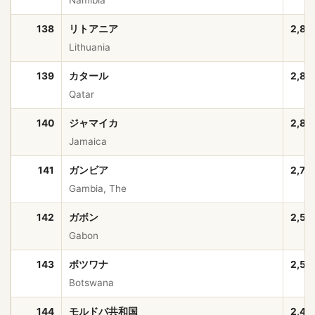
138
リトアニア
2,88
Lithuania
139
カタール
2,85
Qatar
140
ジャマイカ
2,83
Jamaica
141
ガンビア
2,75
Gambia, The
142
ガボン
2,53
Gabon
143
ボツワナ
2,52
Botswana
144
モルドバ共和国
2,40