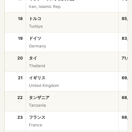
Iran, Islamic Rep.
18
トルコ
85,5
Turkiye
19
ドイツ
83,5
Germany
20
タイ
71,6
Thailand
21
イギリス
69,2
United Kingdom
22
タンザニア
68,5
Tanzania
23
フランス
68,5
France