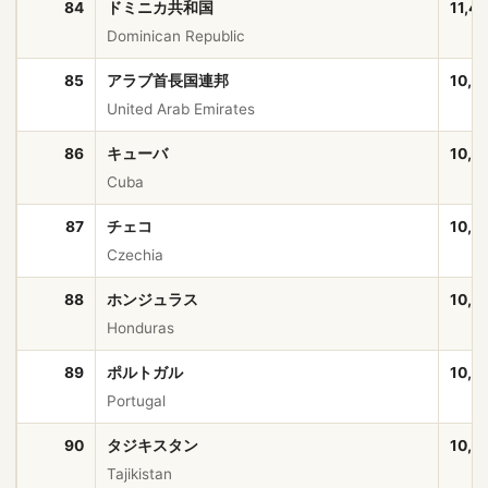
84
ドミニカ共和国
11,4
Dominican Republic
85
アラブ首長国連邦
10,9
United Arab Emirates
86
キューバ
10,9
Cuba
87
チェコ
10,9
Czechia
88
ホンジュラス
10,8
Honduras
89
ポルトガル
10,6
Portugal
90
タジキスタン
10,5
Tajikistan