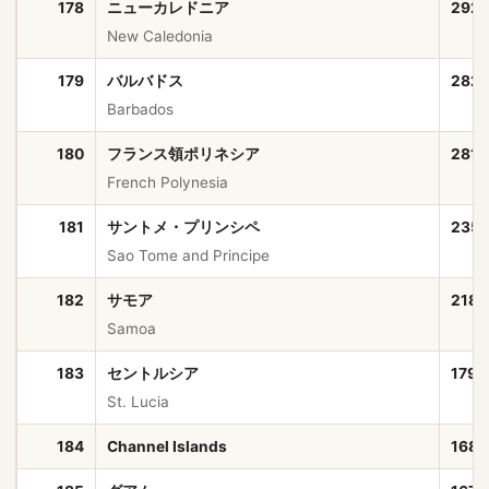
178
ニューカレドニア
292
New Caledonia
179
バルバドス
282
Barbados
180
フランス領ポリネシア
281,
French Polynesia
181
サントメ・プリンシペ
235
Sao Tome and Principe
182
サモア
218,
Samoa
183
セントルシア
179,
St. Lucia
184
Channel Islands
168,