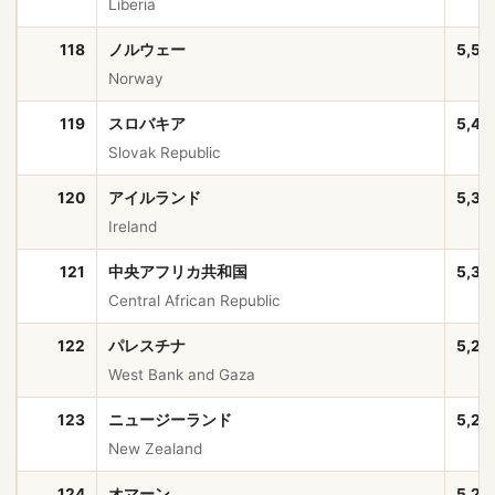
Liberia
118
ノルウェー
5,57
Norway
119
スロバキア
5,42
Slovak Republic
120
アイルランド
5,39
Ireland
121
中央アフリカ共和国
5,33
Central African Republic
122
パレスチナ
5,28
West Bank and Gaza
123
ニュージーランド
5,28
New Zealand
124
オマーン
5,28