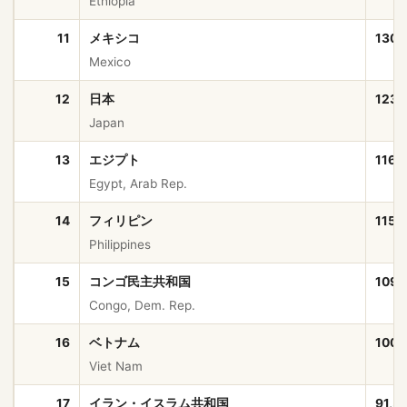
Ethiopia
11
メキシコ
130,
Mexico
12
日本
123,
Japan
13
エジプト
116,
Egypt, Arab Rep.
14
フィリピン
115,
Philippines
15
コンゴ民主共和国
109,
Congo, Dem. Rep.
16
ベトナム
100,
Viet Nam
17
イラン・イスラム共和国
91,5