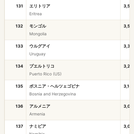
131
エリトリア
3,53
Eritrea
132
モンゴル
3,52
Mongolia
133
ウルグアイ
3,38
Uruguay
134
プエルトリコ
3,20
Puerto Rico (US)
135
ボスニア・ヘルツェゴビナ
3,16
Bosnia and Herzegovina
136
アルメニア
3,03
Armenia
137
ナミビア
3,03
Namibia