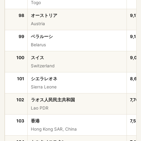
Togo
98
オーストリア
9,17
Austria
99
ベラルーシ
9,13
Belarus
100
スイス
9,00
Switzerland
101
シエラレオネ
8,64
Sierra Leone
102
ラオス人民民主共和国
7,76
Lao PDR
103
香港
7,52
Hong Kong SAR, China