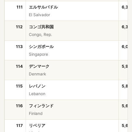
111
エルサルバドル
6,33
El Salvador
112
コンゴ共和国
6,33
Congo, Rep.
113
シンガポール
6,03
Singapore
114
デンマーク
5,97
Denmark
115
レバノン
5,80
Lebanon
116
フィンランド
5,61
Finland
117
リベリア
5,61