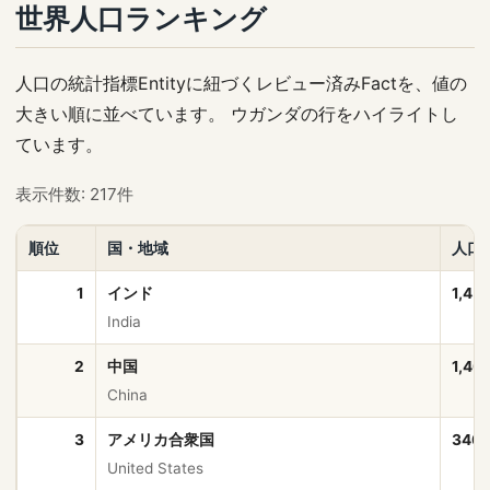
世界人口ランキング
人口の統計指標Entityに紐づくレビュー済みFactを、値の
大きい順に並べています。 ウガンダの行をハイライトし
ています。
表示件数: 217件
順位
国・地域
人口
1
インド
1,45
India
2
中国
1,40
China
3
アメリカ合衆国
340,
United States