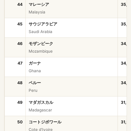
44
マレーシア
35,5
Malaysia
45
サウジアラビア
35,3
Saudi Arabia
46
モザンビーク
34,6
Mozambique
47
ガーナ
34,4
Ghana
48
ペルー
34,2
Peru
49
マダガスカル
31,9
Madagascar
50
コートジボワール
31,9
Cote d'Ivoire