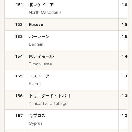
151
北マケドニア
1,82
North Macedonia
152
Kosovo
1,59
153
バーレーン
1,58
Bahrain
154
東ティモール
1,40
Timor-Leste
155
エストニア
1,37
Estonia
156
トリニダード・トバゴ
1,36
Trinidad and Tobago
157
キプロス
1,35
Cyprus