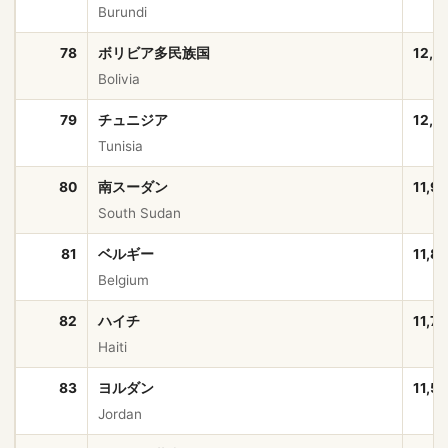
Burundi
78
ボリビア多民族国
12,4
Bolivia
79
チュニジア
12,2
Tunisia
80
南スーダン
11,9
South Sudan
81
ベルギー
11,8
Belgium
82
ハイチ
11,7
Haiti
83
ヨルダン
11,5
Jordan