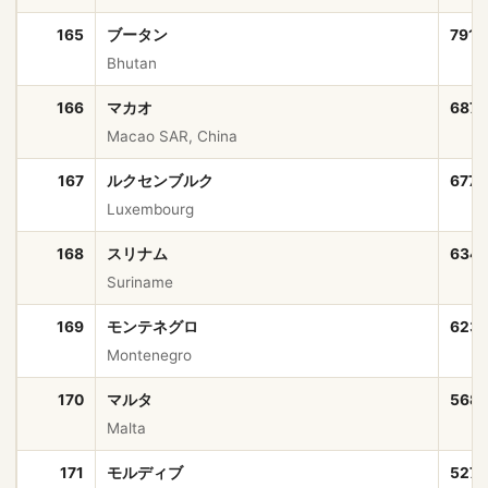
165
ブータン
791,
Bhutan
166
マカオ
687,
Macao SAR, China
167
ルクセンブルク
677,
Luxembourg
168
スリナム
634,
Suriname
169
モンテネグロ
623
Montenegro
170
マルタ
568
Malta
171
モルディブ
527,