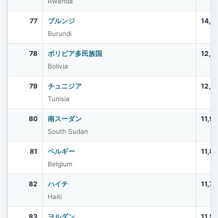
Rwanda
77
ブルンジ
14,0
Burundi
78
ボリビア多民族国
12,4
Bolivia
79
チュニジア
12,2
Tunisia
80
南スーダン
11,9
South Sudan
81
ベルギー
11,8
Belgium
82
ハイチ
11,7
Haiti
83
ヨルダン
11,5