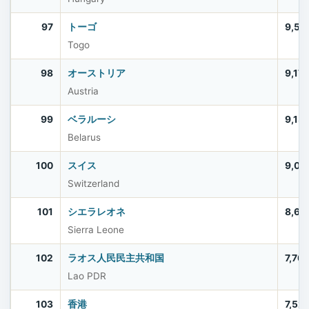
97
トーゴ
9,51
Togo
98
オーストリア
9,17
Austria
99
ベラルーシ
9,13
Belarus
100
スイス
9,00
Switzerland
101
シエラレオネ
8,64
Sierra Leone
102
ラオス人民民主共和国
7,76
Lao PDR
103
香港
7,52