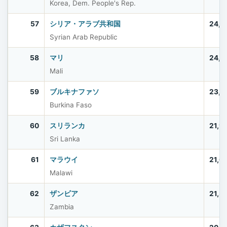
Korea, Dem. People's Rep.
57
シリア・アラブ共和国
24,6
Syrian Arab Republic
58
マリ
24,4
Mali
59
ブルキナファソ
23,5
Burkina Faso
60
スリランカ
21,9
Sri Lanka
61
マラウイ
21,6
Malawi
62
ザンビア
21,3
Zambia