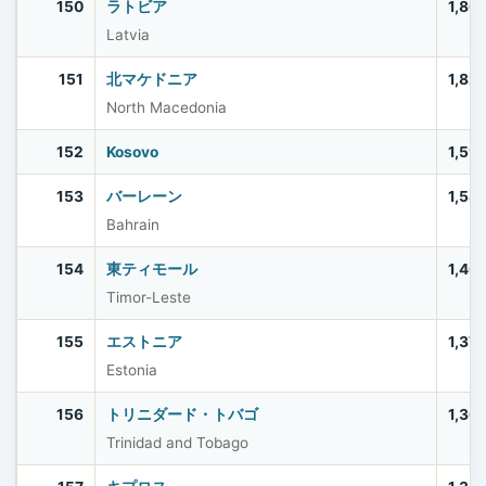
150
ラトビア
1,86
Latvia
151
北マケドニア
1,82
North Macedonia
152
Kosovo
1,59
153
バーレーン
1,58
Bahrain
154
東ティモール
1,40
Timor-Leste
155
エストニア
1,37
Estonia
156
トリニダード・トバゴ
1,36
Trinidad and Tobago