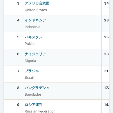
3
アメリカ合衆国
340,
United States
4
インドネシア
283,
Indonesia
5
パキスタン
251,
Pakistan
6
ナイジェリア
232,
Nigeria
7
ブラジル
211,
Brazil
8
バングラデシュ
173,
Bangladesh
9
ロシア連邦
143,
Russian Federation