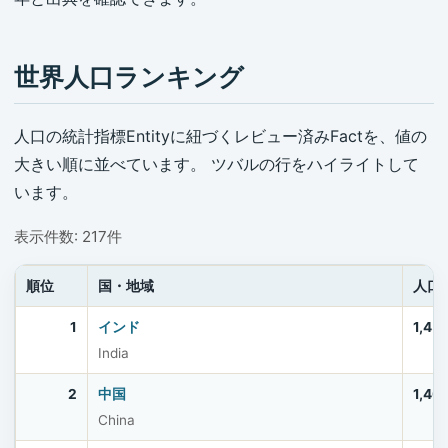
世界人口ランキング
人口の統計指標Entityに紐づくレビュー済みFactを、値の
大きい順に並べています。 ツバルの行をハイライトして
います。
表示件数: 217件
順位
国・地域
人口
1
インド
1,45
India
2
中国
1,40
China