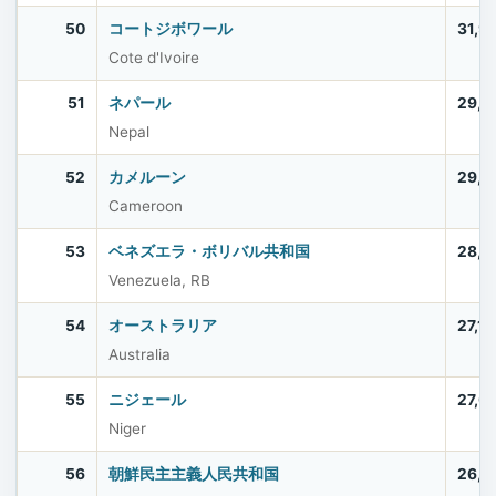
50
コートジボワール
31,9
Cote d'Ivoire
51
ネパール
29,6
Nepal
52
カメルーン
29,1
Cameroon
53
ベネズエラ・ボリバル共和国
28,4
Venezuela, RB
54
オーストラリア
27,1
Australia
55
ニジェール
27,0
Niger
56
朝鮮民主主義人民共和国
26,4