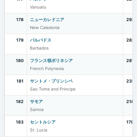
Vanuatu
178
ニューカレドニア
292
New Caledonia
179
バルバドス
282
Barbados
180
フランス領ポリネシア
281,
French Polynesia
181
サントメ・プリンシペ
235
Sao Tome and Principe
182
サモア
218,
Samoa
183
セントルシア
179,
St. Lucia