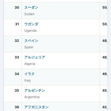
30
スーダン
50,4
Sudan
31
ウガンダ
50,0
Uganda
32
スペイン
48,8
Spain
33
アルジェリア
46,8
Algeria
34
イラク
46,0
Iraq
35
アルゼンチン
45,6
Argentina
36
アフガニスタン
42,6