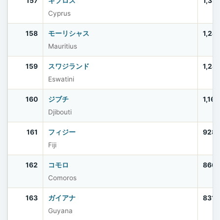
157
キプロス
1,35
Cyprus
158
モーリシャス
1,24
Mauritius
159
スワジランド
1,24
Eswatini
160
ジブチ
1,16
Djibouti
161
フィジー
928
Fiji
162
コモロ
866
Comoros
163
ガイアナ
831,
Guyana