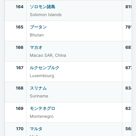
164
ソロモン諸島
819,
Solomon Islands
165
ブータン
791,
Bhutan
166
マカオ
687,
Macao SAR, China
167
ルクセンブルク
677,
Luxembourg
168
スリナム
634,
Suriname
169
モンテネグロ
623
Montenegro
170
マルタ
568