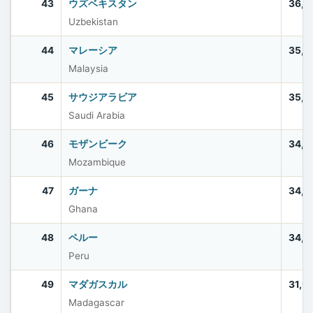
43
ウズベキスタン
36,3
Uzbekistan
44
マレーシア
35,5
Malaysia
45
サウジアラビア
35,3
Saudi Arabia
46
モザンビーク
34,6
Mozambique
47
ガーナ
34,4
Ghana
48
ペルー
34,2
Peru
49
マダガスカル
31,9
Madagascar