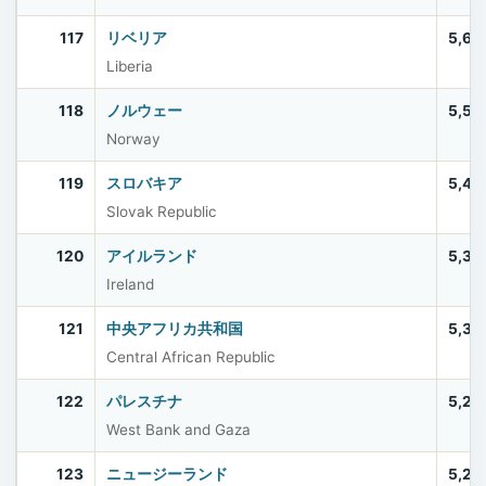
117
リベリア
5,61
Liberia
118
ノルウェー
5,57
Norway
119
スロバキア
5,42
Slovak Republic
120
アイルランド
5,39
Ireland
121
中央アフリカ共和国
5,33
Central African Republic
122
パレスチナ
5,28
West Bank and Gaza
123
ニュージーランド
5,28