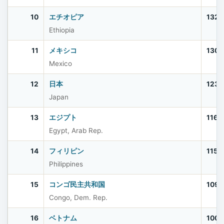
10
エチオピア
132,
Ethiopia
11
メキシコ
130,
Mexico
12
日本
123,
Japan
13
エジプト
116,
Egypt, Arab Rep.
14
フィリピン
115,
Philippines
15
コンゴ民主共和国
109,
Congo, Dem. Rep.
16
ベトナム
100,