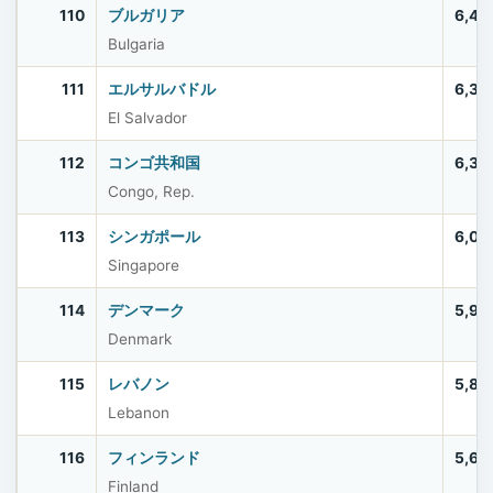
110
ブルガリア
6,44
Bulgaria
111
エルサルバドル
6,33
El Salvador
112
コンゴ共和国
6,33
Congo, Rep.
113
シンガポール
6,03
Singapore
114
デンマーク
5,97
Denmark
115
レバノン
5,80
Lebanon
116
フィンランド
5,61
Finland