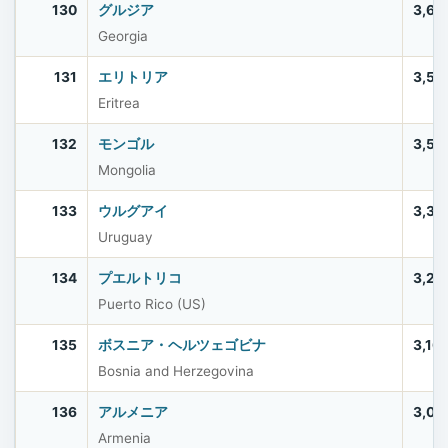
130
グルジア
3,69
Georgia
131
エリトリア
3,53
Eritrea
132
モンゴル
3,52
Mongolia
133
ウルグアイ
3,38
Uruguay
134
プエルトリコ
3,20
Puerto Rico (US)
135
ボスニア・ヘルツェゴビナ
3,16
Bosnia and Herzegovina
136
アルメニア
3,03
Armenia