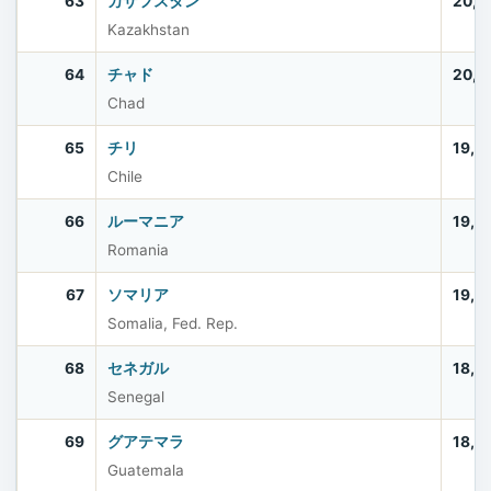
63
カザフスタン
20,5
Kazakhstan
64
チャド
20,2
Chad
65
チリ
19,7
Chile
66
ルーマニア
19,0
Romania
67
ソマリア
19,0
Somalia, Fed. Rep.
68
セネガル
18,5
Senegal
69
グアテマラ
18,4
Guatemala