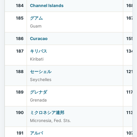
184
Channel Islands
168,
185
グアム
167,
Guam
186
Curacao
155,
187
キリバス
134,
Kiribati
188
セーシェル
121,
Seychelles
189
グレナダ
117,
Grenada
190
ミクロネシア連邦
113,
Micronesia, Fed. Sts.
191
アルバ
107,