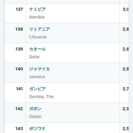
137
ナミビア
3,03
Namibia
138
リトアニア
2,88
Lithuania
139
カタール
2,85
Qatar
140
ジャマイカ
2,83
Jamaica
141
ガンビア
2,75
Gambia, The
142
ガボン
2,53
Gabon
143
ボツワナ
2,52