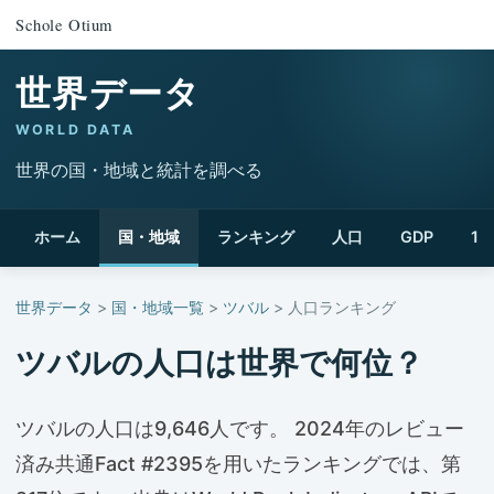
Schole Otium
世界データ
WORLD DATA
世界の国・地域と統計を調べる
ホーム
国・地域
ランキング
人口
GDP
1
世界データ
>
国・地域一覧
>
ツバル
> 人口ランキング
ツバルの人口は世界で何位？
ツバルの人口は9,646人です。 2024年のレビュー
済み共通Fact #2395を用いたランキングでは、第