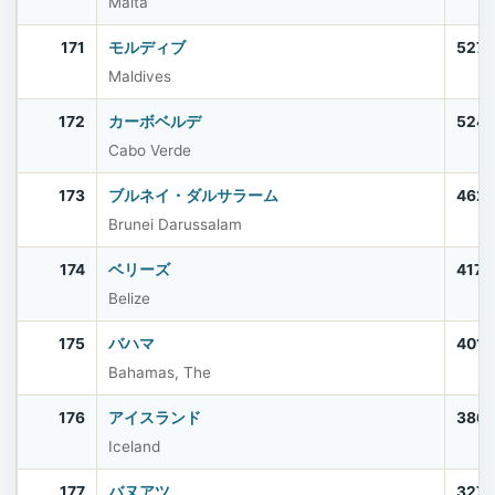
Malta
171
モルディブ
527,
Maldives
172
カーボベルデ
524,
Cabo Verde
173
ブルネイ・ダルサラーム
462,
Brunei Darussalam
174
ベリーズ
417,
Belize
175
バハマ
401,
Bahamas, The
176
アイスランド
386
Iceland
177
バヌアツ
327,