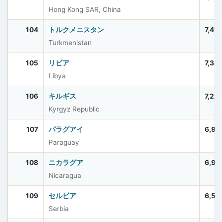
Hong Kong SAR, China
104
トルクメニスタン
7,49
Turkmenistan
105
リビア
7,38
Libya
106
キルギス
7,22
Kyrgyz Republic
107
パラグアイ
6,92
Paraguay
108
ニカラグア
6,91
Nicaragua
109
セルビア
6,58
Serbia