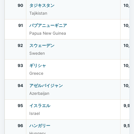
90
タジキスタン
10,5
Tajikistan
91
パプアニューギニア
10,5
Papua New Guinea
92
スウェーデン
10,5
Sweden
93
ギリシャ
10,4
Greece
94
アゼルバイジャン
10,2
Azerbaijan
95
イスラエル
9,97
Israel
96
ハンガリー
9,56
Hungary