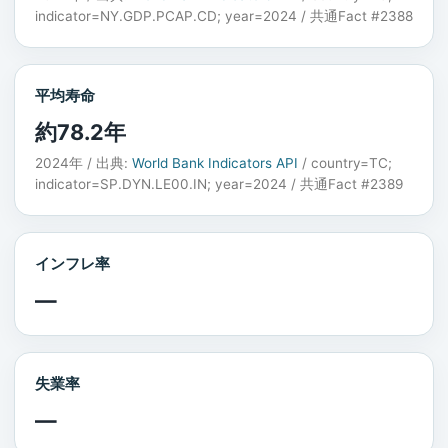
indicator=NY.GDP.PCAP.CD; year=2024 / 共通Fact #2388
平均寿命
約78.2年
2024年 / 出典:
World Bank Indicators API
/ country=TC;
indicator=SP.DYN.LE00.IN; year=2024 / 共通Fact #2389
インフレ率
—
失業率
—