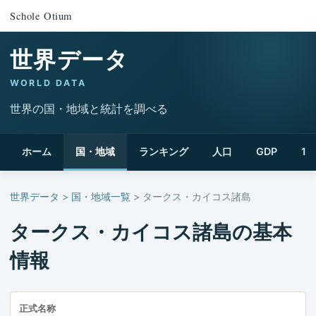
Schole Otium
世界データ
WORLD DATA
世界の国・地域と統計を調べる
ホーム
国・地域
ランキング
人口
GDP
1
世界データ
>
国・地域一覧
> タークス・カイコス諸島
タークス・カイコス諸島の基本
情報
正式名称