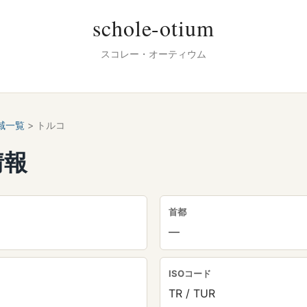
schole-otium
スコレー・オーティウム
域一覧
> トルコ
情報
首都
—
ISOコード
TR / TUR