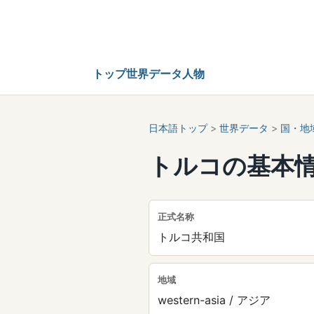
トップ
世界データ
人物
日本語トップ
>
世界データ
>
国・地
トルコの基本
正式名称
トルコ共和国
地域
western-asia / アジア