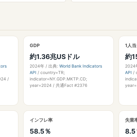
GDP
1人当
約1.36兆USドル
約1
tors
2024年 / 出典:
World Bank Indicators
2024
API
/ country=TR;
API
/ 
024 /
indicator=NY.GDP.MKTP.CD;
indic
year=2024 / 共通Fact #2376
year
インフレ率
失業
58.5％
8.