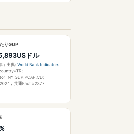
たりGDP
5,893USドル
年 / 出典:
World Bank Indicators
country=TR;
ator=NY.GDP.PCAP.CD;
=2024 / 共通Fact #2377
率
5％