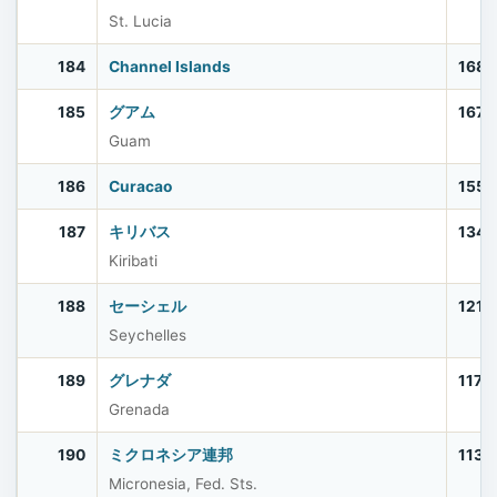
St. Lucia
184
Channel Islands
168,
185
グアム
167,
Guam
186
Curacao
155,
187
キリバス
134,
Kiribati
188
セーシェル
121,
Seychelles
189
グレナダ
117,
Grenada
190
ミクロネシア連邦
113,
Micronesia, Fed. Sts.