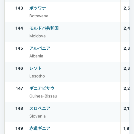
143
ボツワナ
2,52
Botswana
144
モルドバ共和国
2,40
Moldova
145
アルバニア
2,37
Albania
146
レソト
2,33
Lesotho
147
ギニアビサウ
2,20
Guinea-Bissau
148
スロベニア
2,12
Slovenia
149
赤道ギニア
1,89