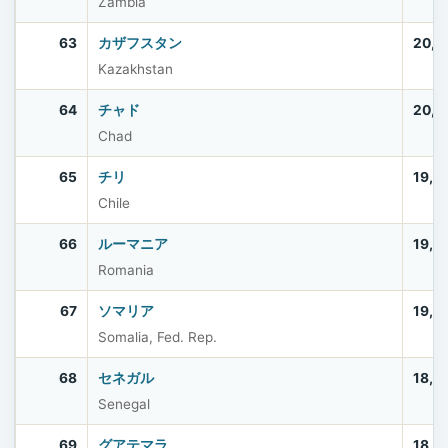
Zambia
63
カザフスタン
20,5
Kazakhstan
64
チャド
20,2
Chad
65
チリ
19,7
Chile
66
ルーマニア
19,0
Romania
67
ソマリア
19,0
Somalia, Fed. Rep.
68
セネガル
18,5
Senegal
69
グアテマラ
18,4