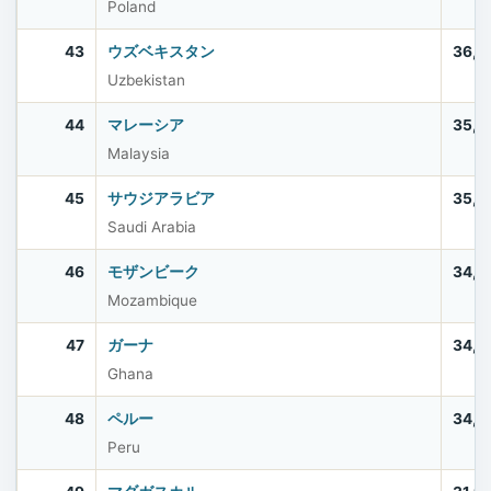
Poland
43
ウズベキスタン
36,3
Uzbekistan
44
マレーシア
35,5
Malaysia
45
サウジアラビア
35,3
Saudi Arabia
46
モザンビーク
34,6
Mozambique
47
ガーナ
34,4
Ghana
48
ペルー
34,2
Peru