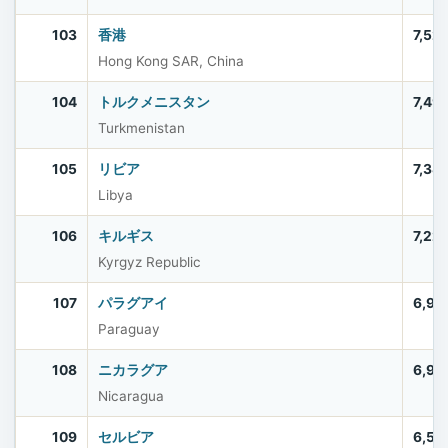
103
香港
7,52
Hong Kong SAR, China
104
トルクメニスタン
7,49
Turkmenistan
105
リビア
7,38
Libya
106
キルギス
7,22
Kyrgyz Republic
107
パラグアイ
6,92
Paraguay
108
ニカラグア
6,91
Nicaragua
109
セルビア
6,58