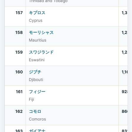
Trinidad and Tobago
157
キプロス
1,35
Cyprus
158
モーリシャス
1,24
Mauritius
159
スワジランド
1,24
Eswatini
160
ジブチ
1,16
Djibouti
161
フィジー
928
Fiji
162
コモロ
866
Comoros
163
ガイアナ
831,