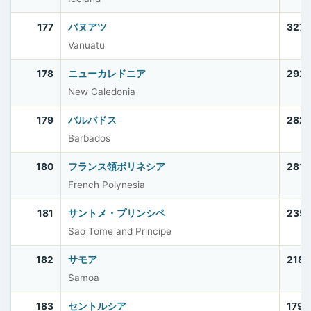
177
バヌアツ
327,
Vanuatu
178
ニューカレドニア
292
New Caledonia
179
バルバドス
282
Barbados
180
フランス領ポリネシア
281,
French Polynesia
181
サントメ・プリンシペ
235
Sao Tome and Principe
182
サモア
218,
Samoa
183
セントルシア
179,