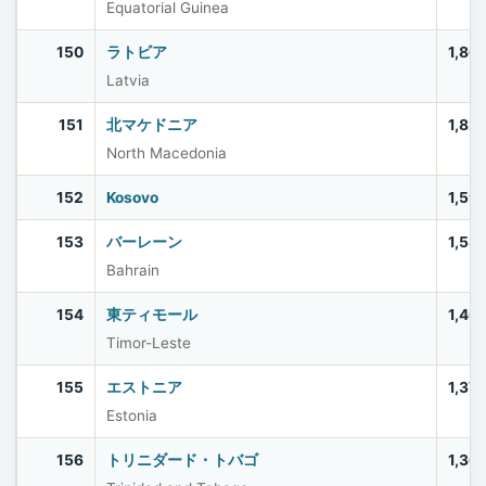
Equatorial Guinea
150
ラトビア
1,86
Latvia
151
北マケドニア
1,82
North Macedonia
152
Kosovo
1,59
153
バーレーン
1,58
Bahrain
154
東ティモール
1,40
Timor-Leste
155
エストニア
1,37
Estonia
156
トリニダード・トバゴ
1,36