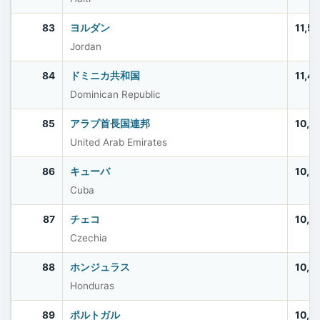
83
ヨルダン
11,5
Jordan
84
ドミニカ共和国
11,4
Dominican Republic
85
アラブ首長国連邦
10,9
United Arab Emirates
86
キューバ
10,9
Cuba
87
チェコ
10,9
Czechia
88
ホンジュラス
10,8
Honduras
89
ポルトガル
10,6