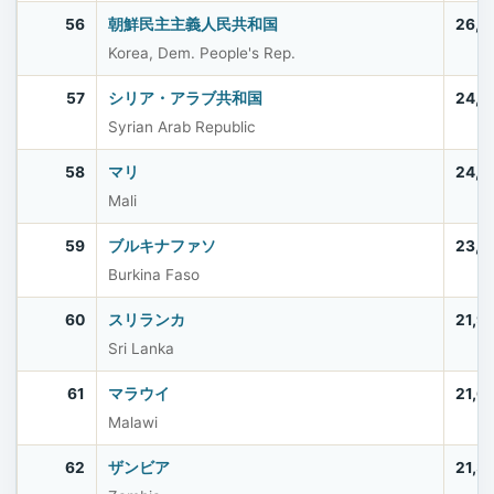
56
朝鮮民主主義人民共和国
26,4
Korea, Dem. People's Rep.
57
シリア・アラブ共和国
24,6
Syrian Arab Republic
58
マリ
24,4
Mali
59
ブルキナファソ
23,5
Burkina Faso
60
スリランカ
21,9
Sri Lanka
61
マラウイ
21,6
Malawi
62
ザンビア
21,3