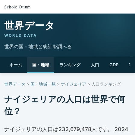
Schole Otium
世界データ
WORLD DATA
世界の国・地域と統計を調べる
ホーム
国・地域
ランキング
人口
GDP
1
世界データ
>
国・地域一覧
>
ナイジェリア
> 人口ランキング
ナイジェリアの人口は世界で何
位？
ナイジェリアの人口は232,679,478人です。 2024