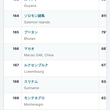
Guyana
164
ソロモン諸島
819,
Solomon Islands
165
ブータン
791,
Bhutan
166
マカオ
687,
Macao SAR, China
167
ルクセンブルク
677,
Luxembourg
168
スリナム
634,
Suriname
169
モンテネグロ
623
Montenegro