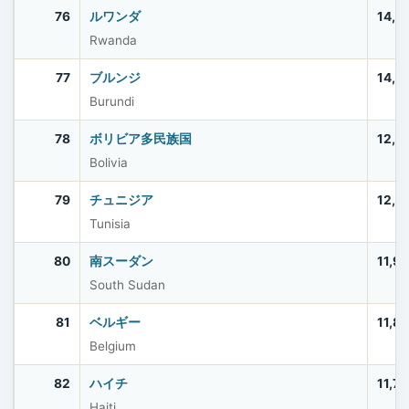
76
ルワンダ
14,2
Rwanda
77
ブルンジ
14,0
Burundi
78
ボリビア多民族国
12,4
Bolivia
79
チュニジア
12,2
Tunisia
80
南スーダン
11,9
South Sudan
81
ベルギー
11,8
Belgium
82
ハイチ
11,7
Haiti