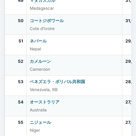
49
マダガスカル
31,9
Madagascar
50
コートジボワール
31,9
Cote d'Ivoire
51
ネパール
29,6
Nepal
52
カメルーン
29,1
Cameroon
53
ベネズエラ・ボリバル共和国
28,4
Venezuela, RB
54
オーストラリア
27,1
Australia
55
ニジェール
27,0
Niger