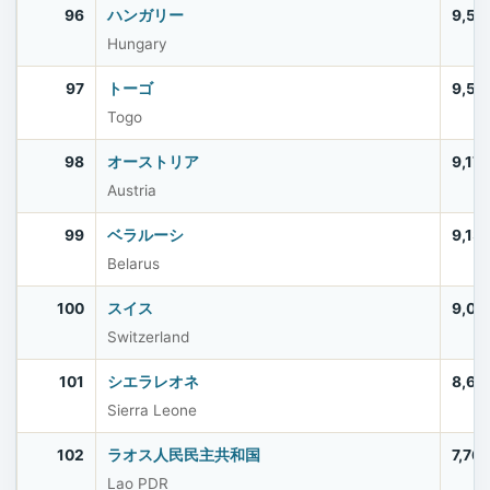
96
ハンガリー
9,56
Hungary
97
トーゴ
9,51
Togo
98
オーストリア
9,17
Austria
99
ベラルーシ
9,13
Belarus
100
スイス
9,00
Switzerland
101
シエラレオネ
8,64
Sierra Leone
102
ラオス人民民主共和国
7,76
Lao PDR