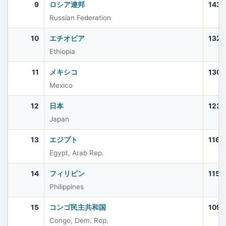
9
ロシア連邦
143,
Russian Federation
10
エチオピア
132,
Ethiopia
11
メキシコ
130,
Mexico
12
日本
123,
Japan
13
エジプト
116,
Egypt, Arab Rep.
14
フィリピン
115,
Philippines
15
コンゴ民主共和国
109,
Congo, Dem. Rep.