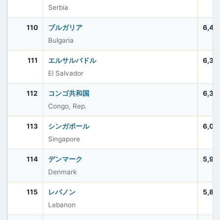
Serbia
110
ブルガリア
6,44
Bulgaria
111
エルサルバドル
6,33
El Salvador
112
コンゴ共和国
6,33
Congo, Rep.
113
シンガポール
6,03
Singapore
114
デンマーク
5,97
Denmark
115
レバノン
5,80
Lebanon