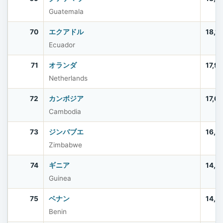
Guatemala
70
エクアドル
18,1
Ecuador
71
オランダ
17,9
Netherlands
72
カンボジア
17,6
Cambodia
73
ジンバブエ
16,6
Zimbabwe
74
ギニア
14,7
Guinea
75
ベナン
14,4
Benin