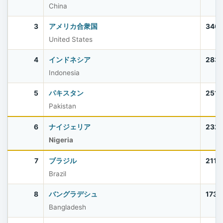
China
3
アメリカ合衆国
340,
United States
4
インドネシア
283,
Indonesia
5
パキスタン
251,
Pakistan
6
ナイジェリア
232,
Nigeria
7
ブラジル
211,
Brazil
8
バングラデシュ
173,
Bangladesh