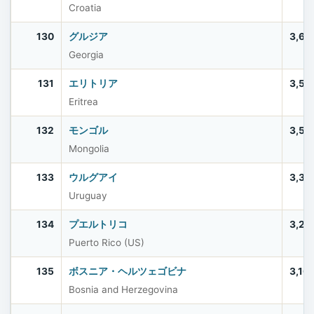
Croatia
130
グルジア
3,69
Georgia
131
エリトリア
3,53
Eritrea
132
モンゴル
3,52
Mongolia
133
ウルグアイ
3,38
Uruguay
134
プエルトリコ
3,20
Puerto Rico (US)
135
ボスニア・ヘルツェゴビナ
3,16
Bosnia and Herzegovina