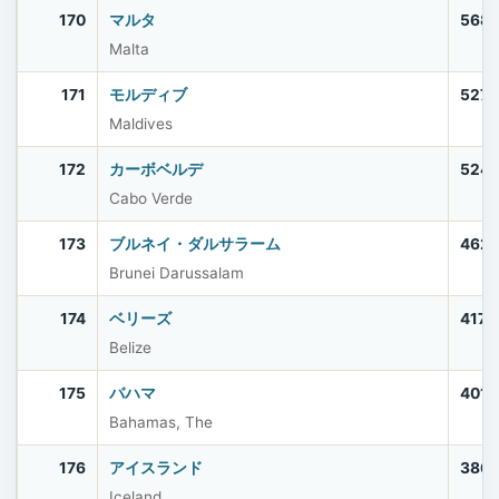
170
マルタ
568
Malta
171
モルディブ
527,
Maldives
172
カーボベルデ
524,
Cabo Verde
173
ブルネイ・ダルサラーム
462,
Brunei Darussalam
174
ベリーズ
417,
Belize
175
バハマ
401,
Bahamas, The
176
アイスランド
386
Iceland