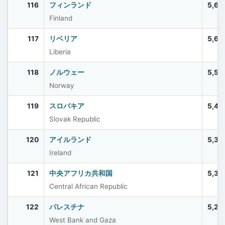
116
フィンランド
5,61
Finland
117
リベリア
5,61
Liberia
118
ノルウェー
5,57
Norway
119
スロバキア
5,42
Slovak Republic
120
アイルランド
5,39
Ireland
121
中央アフリカ共和国
5,33
Central African Republic
122
パレスチナ
5,28
West Bank and Gaza