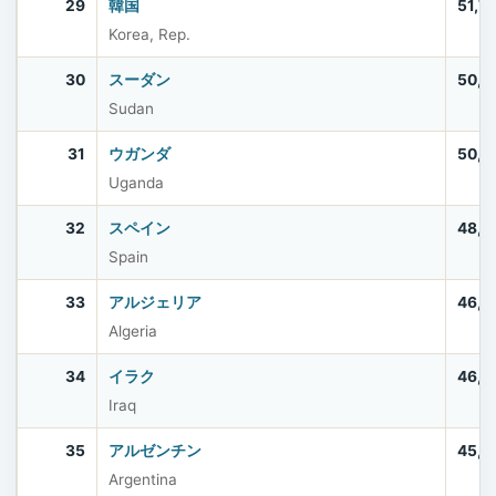
29
韓国
51,7
Korea, Rep.
30
スーダン
50,4
Sudan
31
ウガンダ
50,0
Uganda
32
スペイン
48,8
Spain
33
アルジェリア
46,8
Algeria
34
イラク
46,0
Iraq
35
アルゼンチン
45,6
Argentina