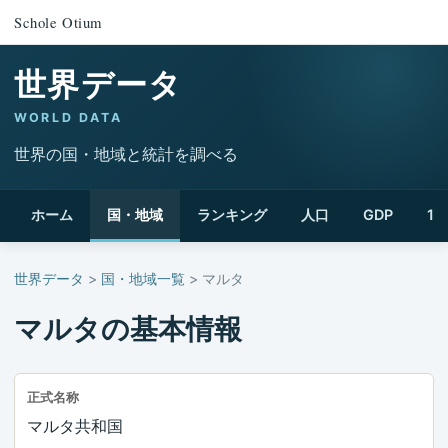
Schole Otium
世界データ
WORLD DATA
世界の国・地域と統計を調べる
ホーム
国・地域
ランキング
人口
GDP
1
世界データ
>
国・地域一覧
> マルタ
マルタの基本情報
正式名称
マルタ共和国