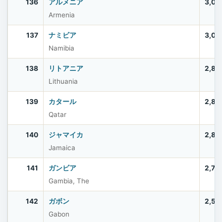
136
アルメニア
3,03
Armenia
137
ナミビア
3,03
Namibia
138
リトアニア
2,88
Lithuania
139
カタール
2,85
Qatar
140
ジャマイカ
2,83
Jamaica
141
ガンビア
2,75
Gambia, The
142
ガボン
2,53
Gabon