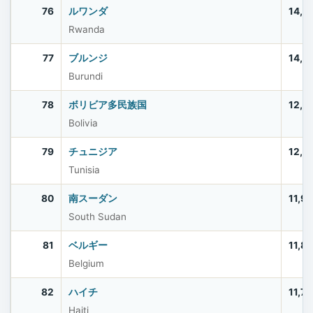
76
ルワンダ
14,2
Rwanda
77
ブルンジ
14,0
Burundi
78
ボリビア多民族国
12,4
Bolivia
79
チュニジア
12,2
Tunisia
80
南スーダン
11,9
South Sudan
81
ベルギー
11,8
Belgium
82
ハイチ
11,7
Haiti