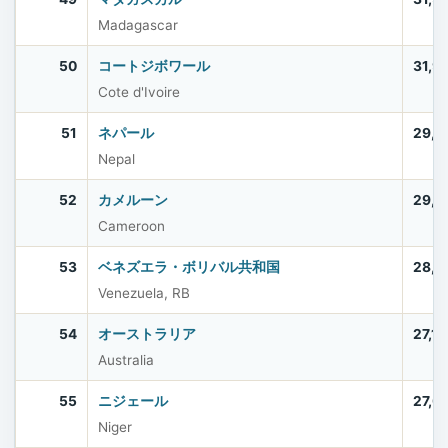
Madagascar
50
コートジボワール
31,9
Cote d'Ivoire
51
ネパール
29,6
Nepal
52
カメルーン
29,1
Cameroon
53
ベネズエラ・ボリバル共和国
28,4
Venezuela, RB
54
オーストラリア
27,1
Australia
55
ニジェール
27,0
Niger