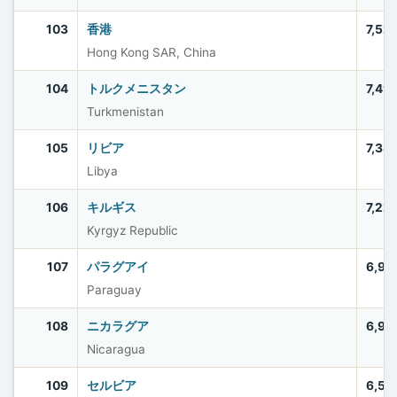
103
香港
7,52
Hong Kong SAR, China
104
トルクメニスタン
7,49
Turkmenistan
105
リビア
7,38
Libya
106
キルギス
7,22
Kyrgyz Republic
107
パラグアイ
6,92
Paraguay
108
ニカラグア
6,91
Nicaragua
109
セルビア
6,58