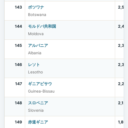
143
ボツワナ
2,52
Botswana
144
モルドバ共和国
2,40
Moldova
145
アルバニア
2,37
Albania
146
レソト
2,33
Lesotho
147
ギニアビサウ
2,20
Guinea-Bissau
148
スロベニア
2,12
Slovenia
149
赤道ギニア
1,89