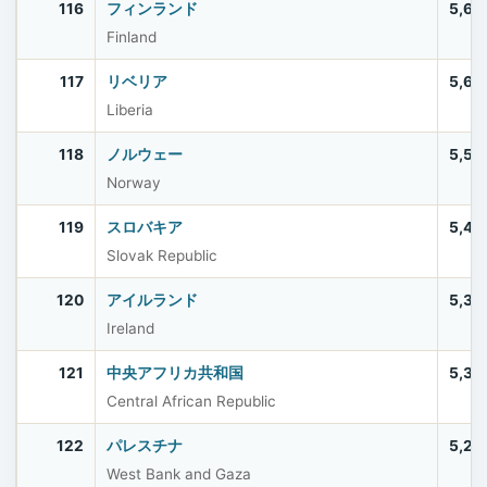
116
フィンランド
5,61
Finland
117
リベリア
5,61
Liberia
118
ノルウェー
5,57
Norway
119
スロバキア
5,42
Slovak Republic
120
アイルランド
5,39
Ireland
121
中央アフリカ共和国
5,33
Central African Republic
122
パレスチナ
5,28
West Bank and Gaza