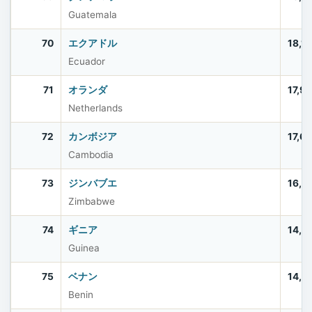
Guatemala
70
エクアドル
18,1
Ecuador
71
オランダ
17,9
Netherlands
72
カンボジア
17,6
Cambodia
73
ジンバブエ
16,6
Zimbabwe
74
ギニア
14,7
Guinea
75
ベナン
14,4
Benin