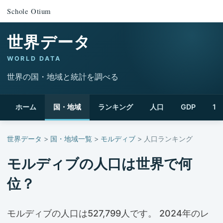
Schole Otium
世界データ
WORLD DATA
世界の国・地域と統計を調べる
ホーム
国・地域
ランキング
人口
GDP
1
世界データ
>
国・地域一覧
>
モルディブ
> 人口ランキング
モルディブの人口は世界で何
位？
モルディブの人口は527,799人です。 2024年のレ