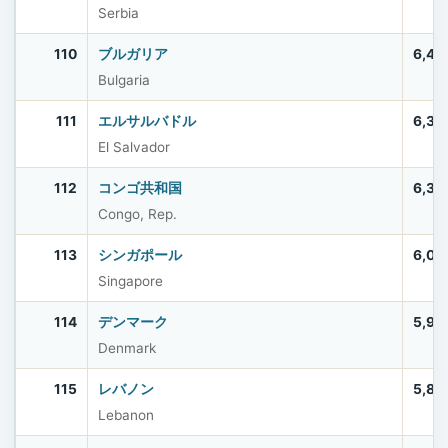
Serbia
110
ブルガリア
6,44
Bulgaria
111
エルサルバドル
6,33
El Salvador
112
コンゴ共和国
6,33
Congo, Rep.
113
シンガポール
6,03
Singapore
114
デンマーク
5,97
Denmark
115
レバノン
5,80
Lebanon