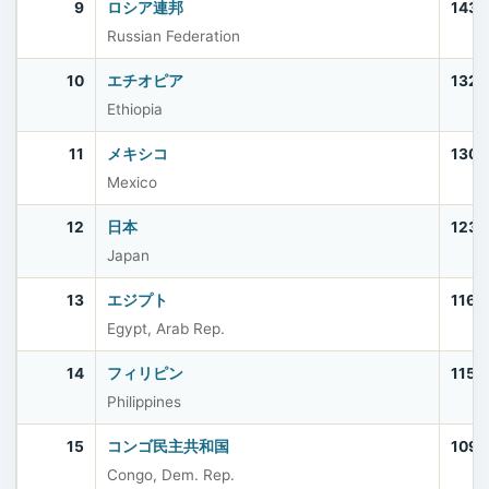
9
ロシア連邦
143,
Russian Federation
10
エチオピア
132,
Ethiopia
11
メキシコ
130,
Mexico
12
日本
123,
Japan
13
エジプト
116,
Egypt, Arab Rep.
14
フィリピン
115,
Philippines
15
コンゴ民主共和国
109,
Congo, Dem. Rep.