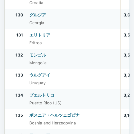
Croatia
130
グルジア
3,69
Georgia
131
エリトリア
3,53
Eritrea
132
モンゴル
3,52
Mongolia
133
ウルグアイ
3,38
Uruguay
134
プエルトリコ
3,20
Puerto Rico (US)
135
ボスニア・ヘルツェゴビナ
3,16
Bosnia and Herzegovina