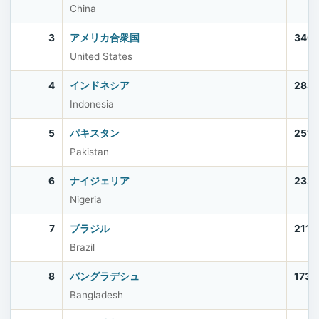
China
3
アメリカ合衆国
340,
United States
4
インドネシア
283,
Indonesia
5
パキスタン
251,
Pakistan
6
ナイジェリア
232,
Nigeria
7
ブラジル
211,
Brazil
8
バングラデシュ
173,
Bangladesh