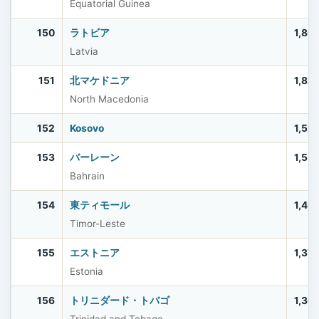
Equatorial Guinea
150
ラトビア
1,86
Latvia
151
北マケドニア
1,82
North Macedonia
152
Kosovo
1,59
153
バーレーン
1,58
Bahrain
154
東ティモール
1,40
Timor-Leste
155
エストニア
1,37
Estonia
156
トリニダード・トバゴ
1,36