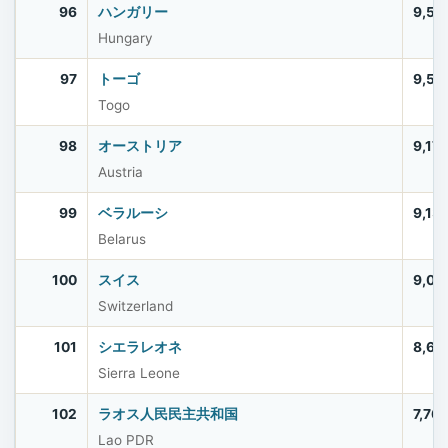
96
ハンガリー
9,56
Hungary
97
トーゴ
9,51
Togo
98
オーストリア
9,17
Austria
99
ベラルーシ
9,13
Belarus
100
スイス
9,00
Switzerland
101
シエラレオネ
8,64
Sierra Leone
102
ラオス人民民主共和国
7,76
Lao PDR