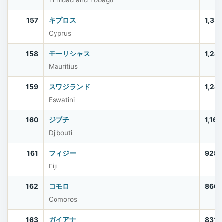
Trinidad and Tobago
157
キプロス
1,35
Cyprus
158
モーリシャス
1,24
Mauritius
159
スワジランド
1,24
Eswatini
160
ジブチ
1,16
Djibouti
161
フィジー
928
Fiji
162
コモロ
866
Comoros
163
ガイアナ
831,