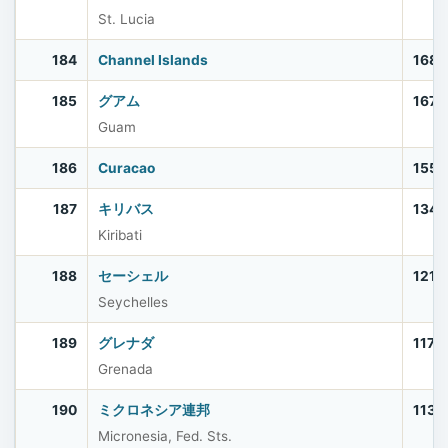
St. Lucia
184
Channel Islands
168,
185
グアム
167,
Guam
186
Curacao
155,
187
キリバス
134,
Kiribati
188
セーシェル
121,
Seychelles
189
グレナダ
117,
Grenada
190
ミクロネシア連邦
113,
Micronesia, Fed. Sts.