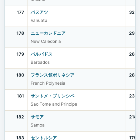
177
バヌアツ
327,
Vanuatu
178
ニューカレドニア
292
New Caledonia
179
バルバドス
282
Barbados
180
フランス領ポリネシア
281,
French Polynesia
181
サントメ・プリンシペ
235
Sao Tome and Principe
182
サモア
218,
Samoa
183
セントルシア
179,