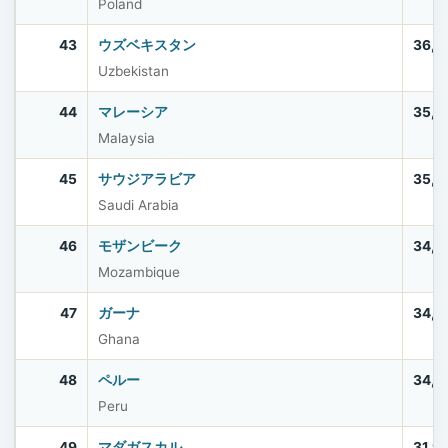
Poland
43
ウズベキスタン
36,3
Uzbekistan
44
マレーシア
35,5
Malaysia
45
サウジアラビア
35,3
Saudi Arabia
46
モザンビーク
34,6
Mozambique
47
ガーナ
34,4
Ghana
48
ペルー
34,2
Peru
49
マダガスカル
31,9