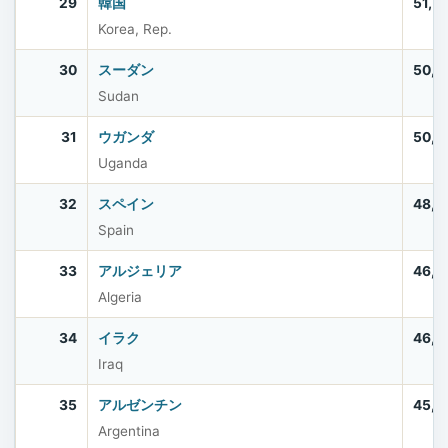
29
韓国
51,7
Korea, Rep.
30
スーダン
50,4
Sudan
31
ウガンダ
50,0
Uganda
32
スペイン
48,8
Spain
33
アルジェリア
46,8
Algeria
34
イラク
46,0
Iraq
35
アルゼンチン
45,6
Argentina