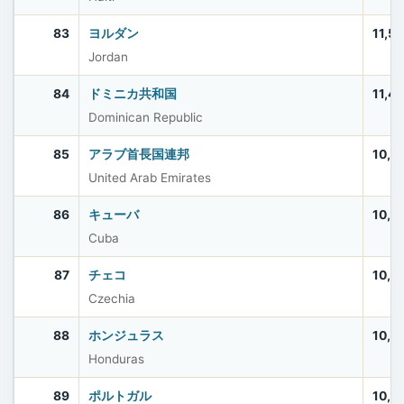
83
ヨルダン
11,5
Jordan
84
ドミニカ共和国
11,4
Dominican Republic
85
アラブ首長国連邦
10,9
United Arab Emirates
86
キューバ
10,9
Cuba
87
チェコ
10,9
Czechia
88
ホンジュラス
10,8
Honduras
89
ポルトガル
10,6