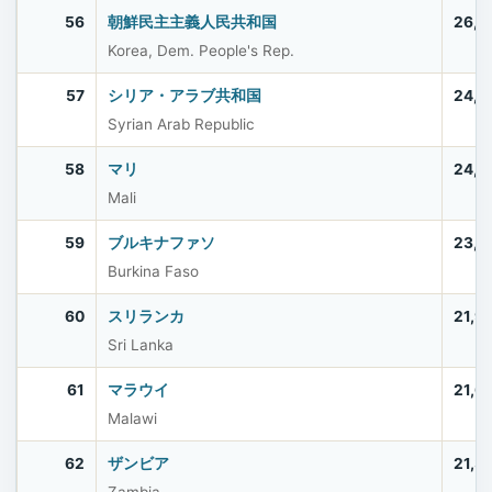
56
朝鮮民主主義人民共和国
26,4
Korea, Dem. People's Rep.
57
シリア・アラブ共和国
24,6
Syrian Arab Republic
58
マリ
24,4
Mali
59
ブルキナファソ
23,5
Burkina Faso
60
スリランカ
21,9
Sri Lanka
61
マラウイ
21,6
Malawi
62
ザンビア
21,3