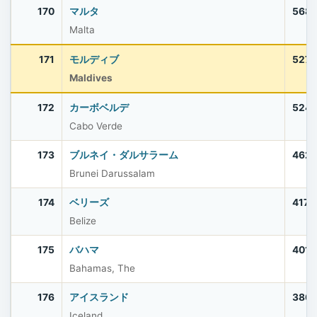
170
マルタ
568
Malta
171
モルディブ
527,
Maldives
172
カーボベルデ
524,
Cabo Verde
173
ブルネイ・ダルサラーム
462,
Brunei Darussalam
174
ベリーズ
417,
Belize
175
バハマ
401,
Bahamas, The
176
アイスランド
386
Iceland