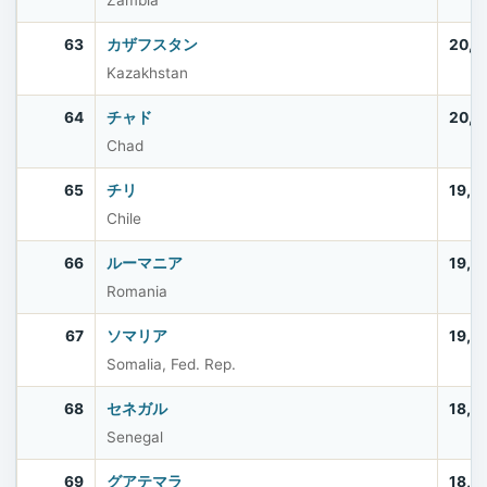
Zambia
63
カザフスタン
20,5
Kazakhstan
64
チャド
20,2
Chad
65
チリ
19,7
Chile
66
ルーマニア
19,0
Romania
67
ソマリア
19,0
Somalia, Fed. Rep.
68
セネガル
18,5
Senegal
69
グアテマラ
18,4