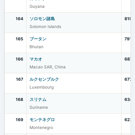
Guyana
164
ソロモン諸島
819,
Solomon Islands
165
ブータン
791,
Bhutan
166
マカオ
687,
Macao SAR, China
167
ルクセンブルク
677,
Luxembourg
168
スリナム
634,
Suriname
169
モンテネグロ
623
Montenegro