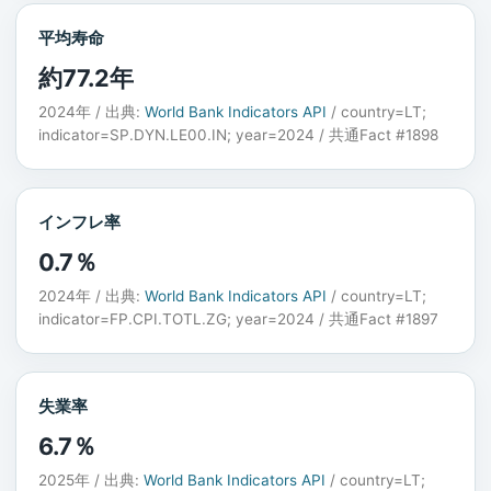
平均寿命
約77.2年
2024年 / 出典:
World Bank Indicators API
/ country=LT;
indicator=SP.DYN.LE00.IN; year=2024 / 共通Fact #1898
インフレ率
0.7％
2024年 / 出典:
World Bank Indicators API
/ country=LT;
indicator=FP.CPI.TOTL.ZG; year=2024 / 共通Fact #1897
失業率
6.7％
2025年 / 出典:
World Bank Indicators API
/ country=LT;