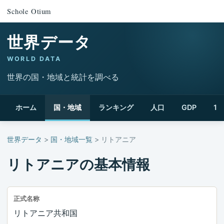
Schole Otium
世界データ
WORLD DATA
世界の国・地域と統計を調べる
ホーム
国・地域
ランキング
人口
GDP
1
世界データ
>
国・地域一覧
> リトアニア
リトアニアの基本情報
正式名称
リトアニア共和国