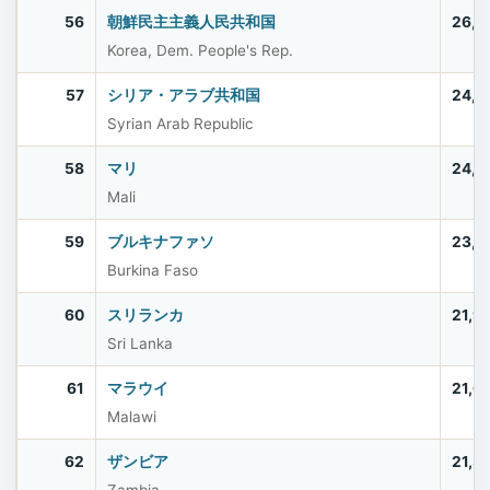
56
朝鮮民主主義人民共和国
26,4
Korea, Dem. People's Rep.
57
シリア・アラブ共和国
24,6
Syrian Arab Republic
58
マリ
24,4
Mali
59
ブルキナファソ
23,5
Burkina Faso
60
スリランカ
21,9
Sri Lanka
61
マラウイ
21,6
Malawi
62
ザンビア
21,3