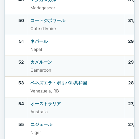
Madagascar
50
コートジボワール
31,9
Cote d'Ivoire
51
ネパール
29,6
Nepal
52
カメルーン
29,1
Cameroon
53
ベネズエラ・ボリバル共和国
28,4
Venezuela, RB
54
オーストラリア
27,1
Australia
55
ニジェール
27,0
Niger