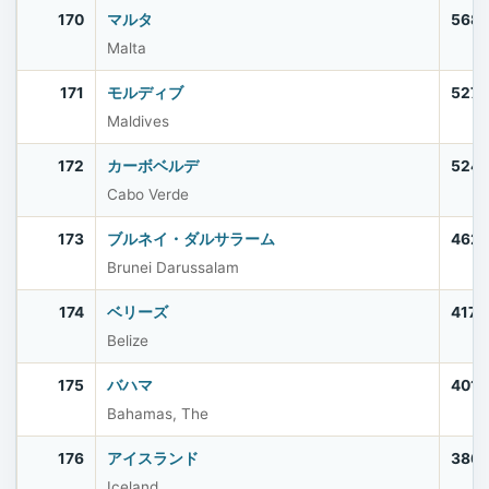
170
マルタ
568
Malta
171
モルディブ
527,
Maldives
172
カーボベルデ
524,
Cabo Verde
173
ブルネイ・ダルサラーム
462,
Brunei Darussalam
174
ベリーズ
417,
Belize
175
バハマ
401,
Bahamas, The
176
アイスランド
386
Iceland