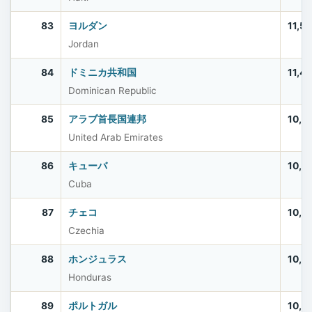
83
ヨルダン
11,5
Jordan
84
ドミニカ共和国
11,4
Dominican Republic
85
アラブ首長国連邦
10,9
United Arab Emirates
86
キューバ
10,9
Cuba
87
チェコ
10,9
Czechia
88
ホンジュラス
10,8
Honduras
89
ポルトガル
10,6