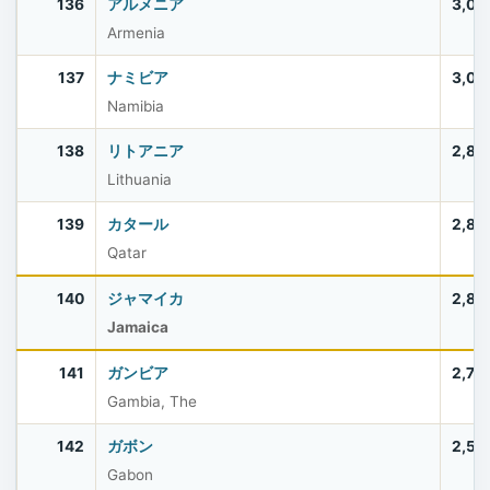
136
アルメニア
3,03
Armenia
137
ナミビア
3,03
Namibia
138
リトアニア
2,88
Lithuania
139
カタール
2,85
Qatar
140
ジャマイカ
2,83
Jamaica
141
ガンビア
2,75
Gambia, The
142
ガボン
2,53
Gabon