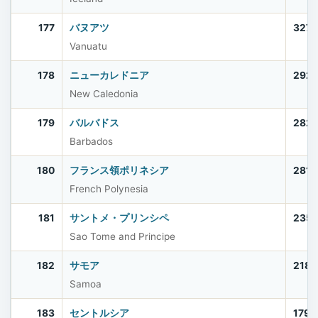
177
バヌアツ
327,
Vanuatu
178
ニューカレドニア
292
New Caledonia
179
バルバドス
282
Barbados
180
フランス領ポリネシア
281,
French Polynesia
181
サントメ・プリンシペ
235
Sao Tome and Principe
182
サモア
218,
Samoa
183
セントルシア
179,