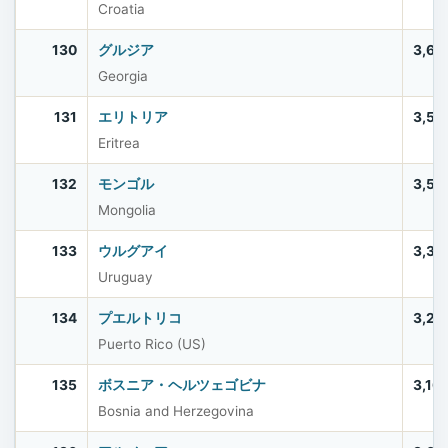
Croatia
130
グルジア
3,69
Georgia
131
エリトリア
3,53
Eritrea
132
モンゴル
3,52
Mongolia
133
ウルグアイ
3,38
Uruguay
134
プエルトリコ
3,20
Puerto Rico (US)
135
ボスニア・ヘルツェゴビナ
3,16
Bosnia and Herzegovina