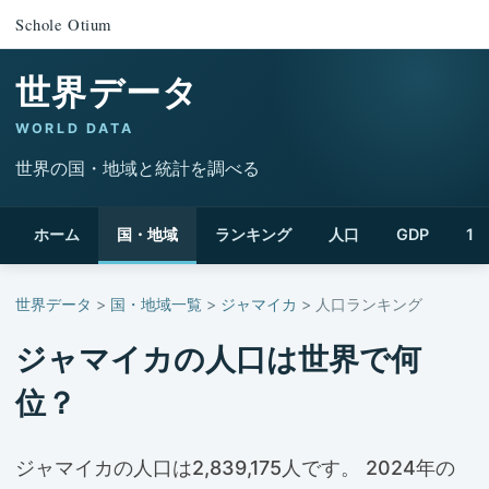
Schole Otium
世界データ
WORLD DATA
世界の国・地域と統計を調べる
ホーム
国・地域
ランキング
人口
GDP
1
世界データ
>
国・地域一覧
>
ジャマイカ
> 人口ランキング
ジャマイカの人口は世界で何
位？
ジャマイカの人口は2,839,175人です。 2024年の