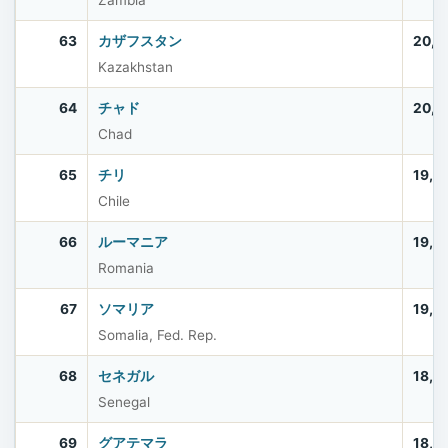
Zambia
63
カザフスタン
20,5
Kazakhstan
64
チャド
20,2
Chad
65
チリ
19,7
Chile
66
ルーマニア
19,0
Romania
67
ソマリア
19,0
Somalia, Fed. Rep.
68
セネガル
18,5
Senegal
69
グアテマラ
18,4