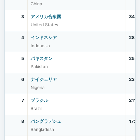
China
3
アメリカ合衆国
340,
United States
4
インドネシア
283,
Indonesia
5
パキスタン
251,
Pakistan
6
ナイジェリア
232,
Nigeria
7
ブラジル
211,
Brazil
8
バングラデシュ
173,
Bangladesh