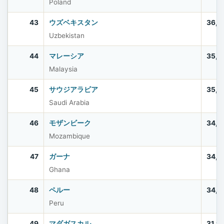
Poland
43
ウズベキスタン
36,3
Uzbekistan
44
マレーシア
35,5
Malaysia
45
サウジアラビア
35,3
Saudi Arabia
46
モザンビーク
34,6
Mozambique
47
ガーナ
34,4
Ghana
48
ペルー
34,2
Peru
49
マダガスカル
31,9