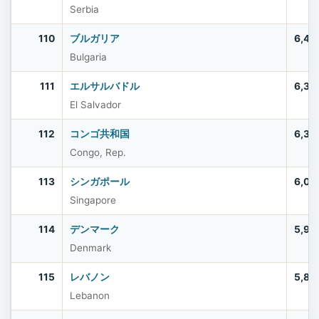
Serbia
110
ブルガリア
6,44
Bulgaria
111
エルサルバドル
6,33
El Salvador
112
コンゴ共和国
6,33
Congo, Rep.
113
シンガポール
6,03
Singapore
114
デンマーク
5,97
Denmark
115
レバノン
5,80
Lebanon