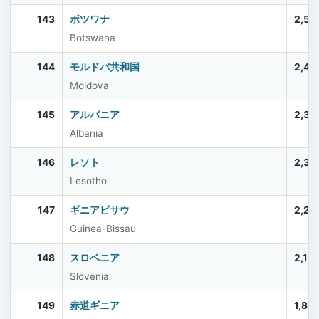
143
ボツワナ
2,52
Botswana
144
モルドバ共和国
2,40
Moldova
145
アルバニア
2,37
Albania
146
レソト
2,33
Lesotho
147
ギニアビサウ
2,20
Guinea-Bissau
148
スロベニア
2,12
Slovenia
149
赤道ギニア
1,89