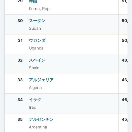
29
韓国
51,7
Korea, Rep.
30
スーダン
50,4
Sudan
31
ウガンダ
50,0
Uganda
32
スペイン
48,8
Spain
33
アルジェリア
46,8
Algeria
34
イラク
46,0
Iraq
35
アルゼンチン
45,6
Argentina