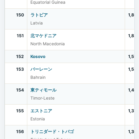
Equatorial Guinea
150
ラトビア
1,86
Latvia
151
北マケドニア
1,82
North Macedonia
152
Kosovo
1,59
153
バーレーン
1,58
Bahrain
154
東ティモール
1,40
Timor-Leste
155
エストニア
1,37
Estonia
156
トリニダード・トバゴ
1,36