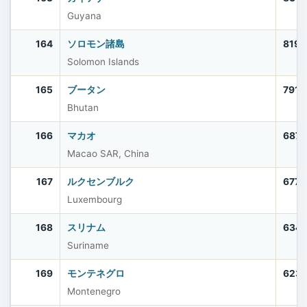
Guyana
164
ソロモン諸島
819,
Solomon Islands
165
ブータン
791,
Bhutan
166
マカオ
687,
Macao SAR, China
167
ルクセンブルク
677,
Luxembourg
168
スリナム
634,
Suriname
169
モンテネグロ
623
Montenegro