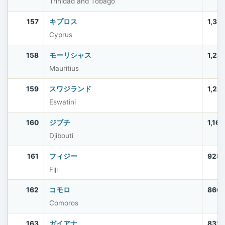
Trinidad and Tobago
157
キプロス
1,35
Cyprus
158
モーリシャス
1,24
Mauritius
159
スワジランド
1,24
Eswatini
160
ジブチ
1,16
Djibouti
161
フィジー
928
Fiji
162
コモロ
866
Comoros
163
ガイアナ
831,