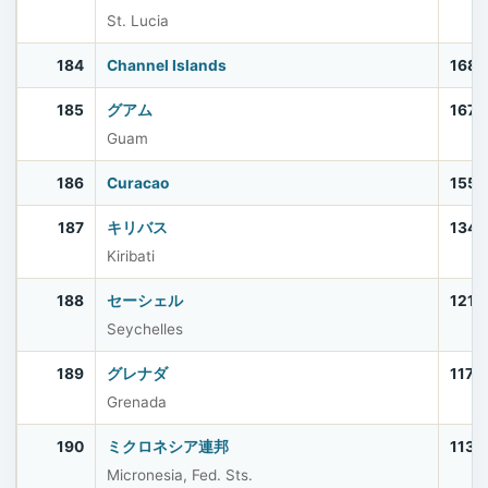
St. Lucia
184
Channel Islands
168,
185
グアム
167,
Guam
186
Curacao
155,
187
キリバス
134,
Kiribati
188
セーシェル
121,
Seychelles
189
グレナダ
117,
Grenada
190
ミクロネシア連邦
113,
Micronesia, Fed. Sts.