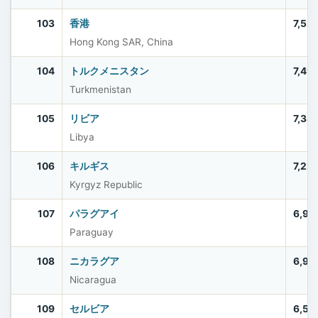
103
香港
7,52
Hong Kong SAR, China
104
トルクメニスタン
7,49
Turkmenistan
105
リビア
7,38
Libya
106
キルギス
7,22
Kyrgyz Republic
107
パラグアイ
6,92
Paraguay
108
ニカラグア
6,91
Nicaragua
109
セルビア
6,58