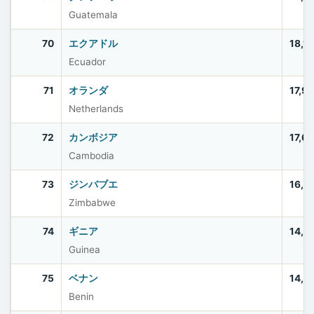
Guatemala
70
エクアドル
18,1
Ecuador
71
オランダ
17,9
Netherlands
72
カンボジア
17,6
Cambodia
73
ジンバブエ
16,6
Zimbabwe
74
ギニア
14,7
Guinea
75
ベナン
14,4
Benin