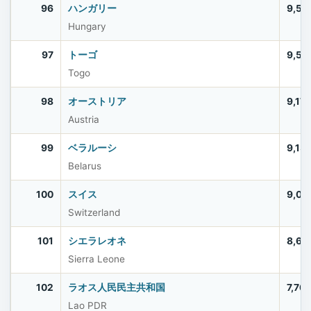
96
ハンガリー
9,56
Hungary
97
トーゴ
9,51
Togo
98
オーストリア
9,17
Austria
99
ベラルーシ
9,13
Belarus
100
スイス
9,00
Switzerland
101
シエラレオネ
8,64
Sierra Leone
102
ラオス人民民主共和国
7,76
Lao PDR