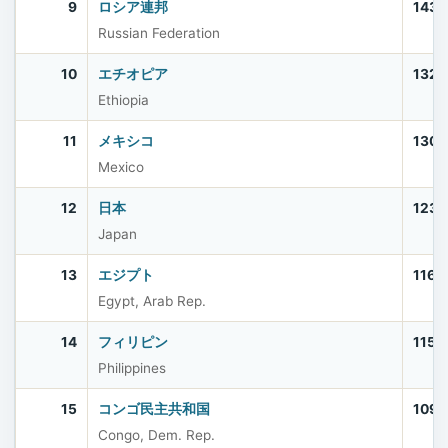
9
ロシア連邦
143,
Russian Federation
10
エチオピア
132,
Ethiopia
11
メキシコ
130,
Mexico
12
日本
123,
Japan
13
エジプト
116,
Egypt, Arab Rep.
14
フィリピン
115,
Philippines
15
コンゴ民主共和国
109,
Congo, Dem. Rep.