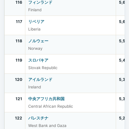
116
フィンランド
5,61
Finland
117
リベリア
5,61
Liberia
118
ノルウェー
5,57
Norway
119
スロバキア
5,42
Slovak Republic
120
アイルランド
5,39
Ireland
121
中央アフリカ共和国
5,33
Central African Republic
122
パレスチナ
5,28
West Bank and Gaza