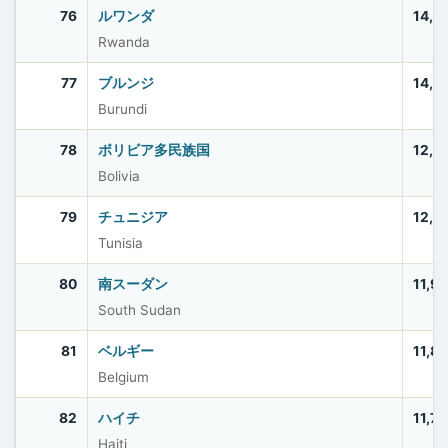
76
ルワンダ
14,2
Rwanda
77
ブルンジ
14,0
Burundi
78
ボリビア多民族国
12,4
Bolivia
79
チュニジア
12,2
Tunisia
80
南スーダン
11,9
South Sudan
81
ベルギー
11,8
Belgium
82
ハイチ
11,7
Haiti