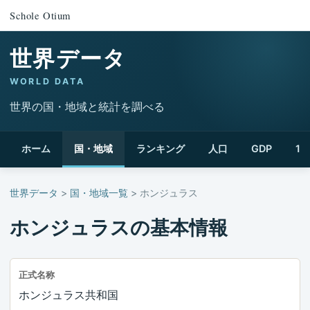
Schole Otium
世界データ
WORLD DATA
世界の国・地域と統計を調べる
ホーム
国・地域
ランキング
人口
GDP
1
世界データ
>
国・地域一覧
> ホンジュラス
ホンジュラスの基本情報
正式名称
ホンジュラス共和国