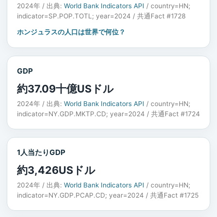
2024年 / 出典:
World Bank Indicators API
/ country=HN;
indicator=SP.POP.TOTL; year=2024 / 共通Fact #1728
ホンジュラスの人口は世界で何位？
GDP
約37.09十億USドル
2024年 / 出典:
World Bank Indicators API
/ country=HN;
indicator=NY.GDP.MKTP.CD; year=2024 / 共通Fact #1724
1人当たりGDP
約3,426USドル
2024年 / 出典:
World Bank Indicators API
/ country=HN;
indicator=NY.GDP.PCAP.CD; year=2024 / 共通Fact #1725