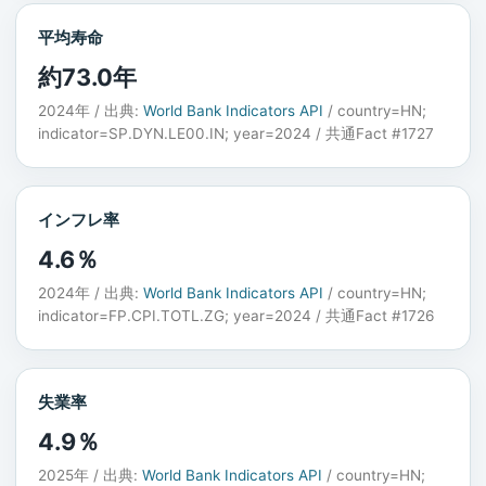
平均寿命
約73.0年
2024年 / 出典:
World Bank Indicators API
/ country=HN;
indicator=SP.DYN.LE00.IN; year=2024 / 共通Fact #1727
インフレ率
4.6％
2024年 / 出典:
World Bank Indicators API
/ country=HN;
indicator=FP.CPI.TOTL.ZG; year=2024 / 共通Fact #1726
失業率
4.9％
2025年 / 出典:
World Bank Indicators API
/ country=HN;