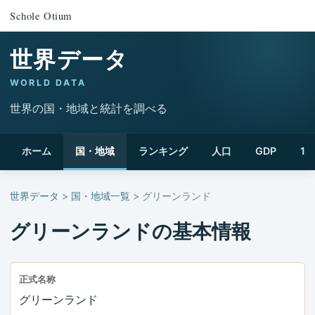
Schole Otium
世界データ
WORLD DATA
世界の国・地域と統計を調べる
ホーム
国・地域
ランキング
人口
GDP
1
世界データ
>
国・地域一覧
> グリーンランド
グリーンランドの基本情報
正式名称
グリーンランド