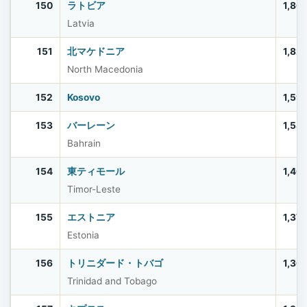
150
ラトビア
1,86
Latvia
151
北マケドニア
1,82
North Macedonia
152
Kosovo
1,59
153
バーレーン
1,58
Bahrain
154
東ティモール
1,40
Timor-Leste
155
エストニア
1,37
Estonia
156
トリニダード・トバゴ
1,36
Trinidad and Tobago