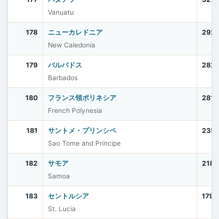
Vanuatu
178
ニューカレドニア
292
New Caledonia
179
バルバドス
282
Barbados
180
フランス領ポリネシア
281,
French Polynesia
181
サントメ・プリンシペ
235
Sao Tome and Principe
182
サモア
218,
Samoa
183
セントルシア
179,
St. Lucia