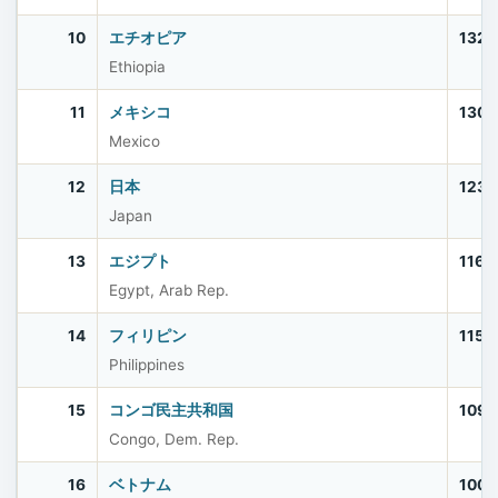
10
エチオピア
132,
Ethiopia
11
メキシコ
130,
Mexico
12
日本
123,
Japan
13
エジプト
116,
Egypt, Arab Rep.
14
フィリピン
115,
Philippines
15
コンゴ民主共和国
109,
Congo, Dem. Rep.
16
ベトナム
100,