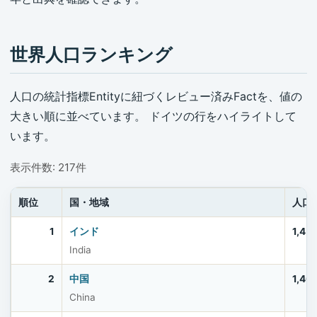
世界人口ランキング
人口の統計指標Entityに紐づくレビュー済みFactを、値の
大きい順に並べています。 ドイツの行をハイライトして
います。
表示件数: 217件
順位
国・地域
人口
1
インド
1,45
India
2
中国
1,40
China