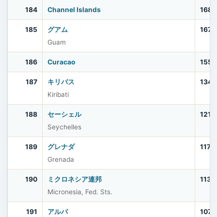
184
Channel Islands
168,
185
グアム
167,
Guam
186
Curacao
155,
187
キリバス
134,
Kiribati
188
セーシェル
121,
Seychelles
189
グレナダ
117,
Grenada
190
ミクロネシア連邦
113,
Micronesia, Fed. Sts.
191
アルバ
107,