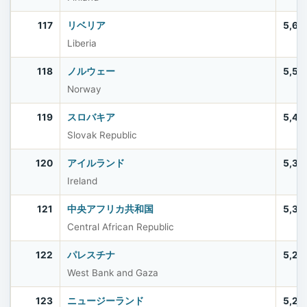
117
リベリア
5,61
Liberia
118
ノルウェー
5,57
Norway
119
スロバキア
5,42
Slovak Republic
120
アイルランド
5,39
Ireland
121
中央アフリカ共和国
5,33
Central African Republic
122
パレスチナ
5,28
West Bank and Gaza
123
ニュージーランド
5,28