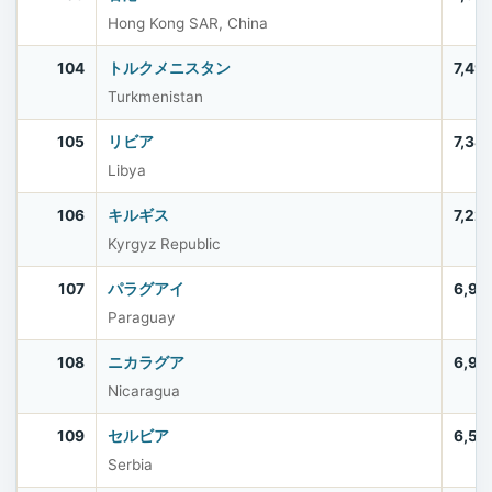
Hong Kong SAR, China
104
トルクメニスタン
7,49
Turkmenistan
105
リビア
7,38
Libya
106
キルギス
7,22
Kyrgyz Republic
107
パラグアイ
6,92
Paraguay
108
ニカラグア
6,91
Nicaragua
109
セルビア
6,58
Serbia