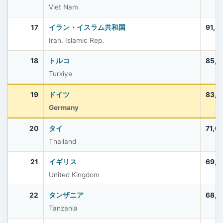
Viet Nam
17
イラン・イスラム共和国
91,5
Iran, Islamic Rep.
18
トルコ
85,5
Turkiye
19
ドイツ
83,5
Germany
20
タイ
71,6
Thailand
21
イギリス
69,2
United Kingdom
22
タンザニア
68,5
Tanzania