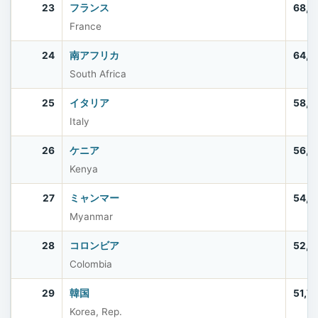
23
フランス
68,5
France
24
南アフリカ
64,0
South Africa
25
イタリア
58,9
Italy
26
ケニア
56,4
Kenya
27
ミャンマー
54,5
Myanmar
28
コロンビア
52,8
Colombia
29
韓国
51,7
Korea, Rep.