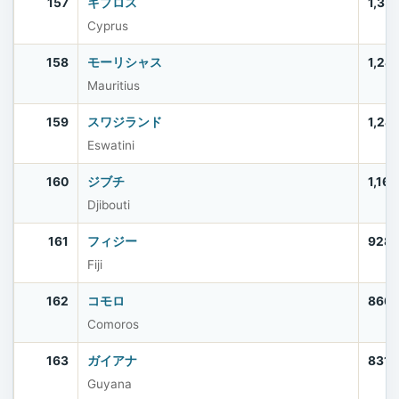
157
キプロス
1,35
Cyprus
158
モーリシャス
1,24
Mauritius
159
スワジランド
1,24
Eswatini
160
ジブチ
1,16
Djibouti
161
フィジー
928
Fiji
162
コモロ
866
Comoros
163
ガイアナ
831,
Guyana