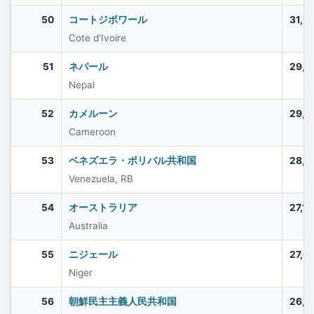
50
コートジボワール
31,9
Cote d'Ivoire
51
ネパール
29,6
Nepal
52
カメルーン
29,1
Cameroon
53
ベネズエラ・ボリバル共和国
28,4
Venezuela, RB
54
オーストラリア
27,1
Australia
55
ニジェール
27,0
Niger
56
朝鮮民主主義人民共和国
26,4