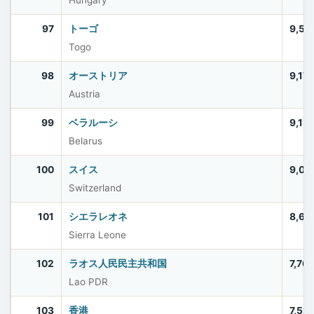
Hungary
97
トーゴ
9,51
Togo
98
オーストリア
9,17
Austria
99
ベラルーシ
9,13
Belarus
100
スイス
9,00
Switzerland
101
シエラレオネ
8,64
Sierra Leone
102
ラオス人民民主共和国
7,76
Lao PDR
103
香港
7,52