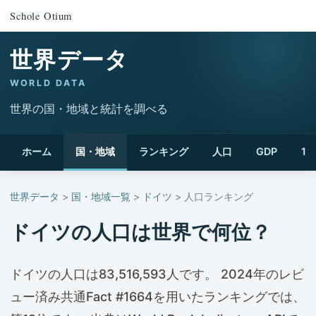
Schole Otium
世界データ
WORLD DATA
世界の国・地域と統計を調べる
ホーム
国・地域
ランキング
人口
GDP
1
世界データ
>
国・地域一覧
>
ドイツ
> 人口ランキング
ドイツの人口は世界で何位？
ドイツの人口は83,516,593人です。 2024年のレビ
ュー済み共通Fact #1664を用いたランキングでは、