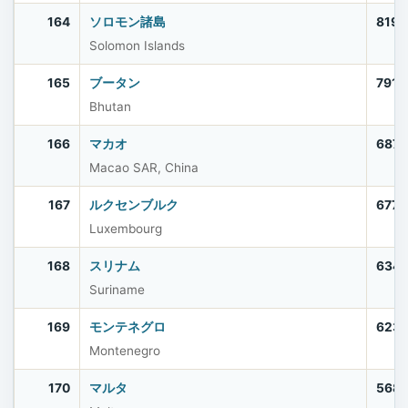
164
ソロモン諸島
819,
Solomon Islands
165
ブータン
791,
Bhutan
166
マカオ
687,
Macao SAR, China
167
ルクセンブルク
677,
Luxembourg
168
スリナム
634,
Suriname
169
モンテネグロ
623
Montenegro
170
マルタ
568