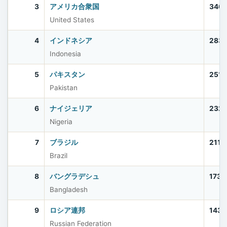
3
アメリカ合衆国
340,
United States
4
インドネシア
283,
Indonesia
5
パキスタン
251,
Pakistan
6
ナイジェリア
232,
Nigeria
7
ブラジル
211,
Brazil
8
バングラデシュ
173,
Bangladesh
9
ロシア連邦
143,
Russian Federation