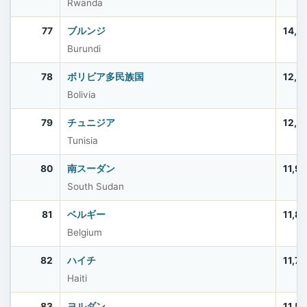
Rwanda
77
ブルンジ
14,0
Burundi
78
ボリビア多民族国
12,4
Bolivia
79
チュニジア
12,2
Tunisia
80
南スーダン
11,9
South Sudan
81
ベルギー
11,8
Belgium
82
ハイチ
11,7
Haiti
83
ヨルダン
11,5