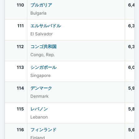
110
ブルガリア
6,44
Bulgaria
111
エルサルバドル
6,33
El Salvador
112
コンゴ共和国
6,33
Congo, Rep.
113
シンガポール
6,03
Singapore
114
デンマーク
5,97
Denmark
115
レバノン
5,80
Lebanon
116
フィンランド
5,61
Finland