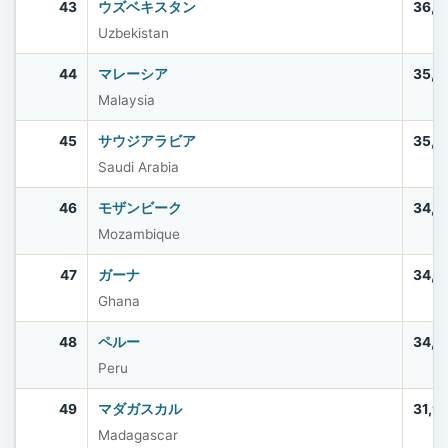
43
ウズベキスタン
36,3
Uzbekistan
44
マレーシア
35,5
Malaysia
45
サウジアラビア
35,3
Saudi Arabia
46
モザンビーク
34,6
Mozambique
47
ガーナ
34,4
Ghana
48
ペルー
34,2
Peru
49
マダガスカル
31,9
Madagascar