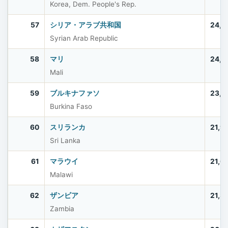
Korea, Dem. People's Rep.
57
シリア・アラブ共和国
24,6
Syrian Arab Republic
58
マリ
24,4
Mali
59
ブルキナファソ
23,5
Burkina Faso
60
スリランカ
21,9
Sri Lanka
61
マラウイ
21,6
Malawi
62
ザンビア
21,3
Zambia