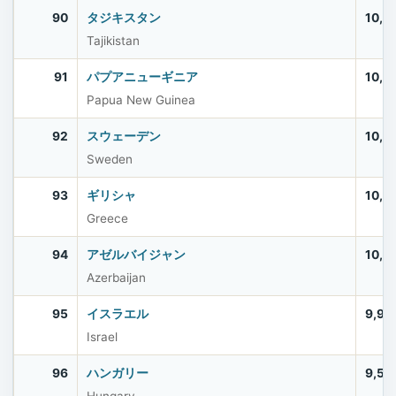
90
タジキスタン
10,5
Tajikistan
91
パプアニューギニア
10,5
Papua New Guinea
92
スウェーデン
10,5
Sweden
93
ギリシャ
10,4
Greece
94
アゼルバイジャン
10,2
Azerbaijan
95
イスラエル
9,97
Israel
96
ハンガリー
9,56