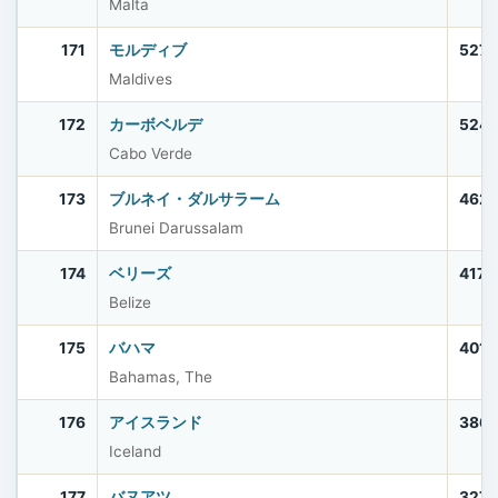
Malta
171
モルディブ
527,
Maldives
172
カーボベルデ
524,
Cabo Verde
173
ブルネイ・ダルサラーム
462,
Brunei Darussalam
174
ベリーズ
417,
Belize
175
バハマ
401,
Bahamas, The
176
アイスランド
386
Iceland
177
バヌアツ
327,