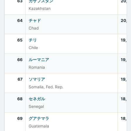
63
カザフスタン
20,5
Kazakhstan
64
チャド
20,2
Chad
65
チリ
19,7
Chile
66
ルーマニア
19,0
Romania
67
ソマリア
19,0
Somalia, Fed. Rep.
68
セネガル
18,5
Senegal
69
グアテマラ
18,4
Guatemala