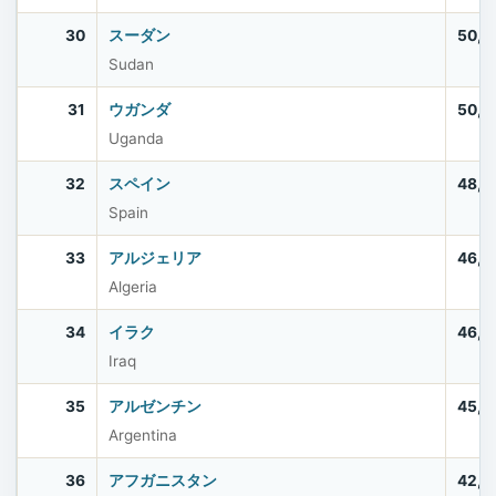
30
スーダン
50,4
Sudan
31
ウガンダ
50,0
Uganda
32
スペイン
48,8
Spain
33
アルジェリア
46,8
Algeria
34
イラク
46,0
Iraq
35
アルゼンチン
45,6
Argentina
36
アフガニスタン
42,6