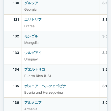
130
グルジア
3,69
Georgia
131
エリトリア
3,53
Eritrea
132
モンゴル
3,52
Mongolia
133
ウルグアイ
3,38
Uruguay
134
プエルトリコ
3,20
Puerto Rico (US)
135
ボスニア・ヘルツェゴビナ
3,16
Bosnia and Herzegovina
136
アルメニア
3,03
Armenia