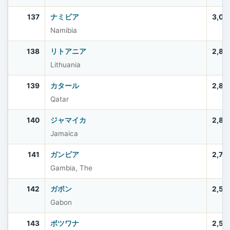
137
ナミビア
3,03
Namibia
138
リトアニア
2,88
Lithuania
139
カタール
2,85
Qatar
140
ジャマイカ
2,83
Jamaica
141
ガンビア
2,75
Gambia, The
142
ガボン
2,53
Gabon
143
ボツワナ
2,52