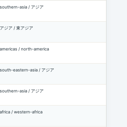
southern-asia / アジア
アジア / 東アジア
americas / north-america
south-eastern-asia / アジア
southern-asia / アジア
africa / western-africa