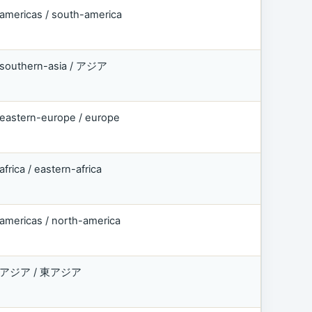
americas / south-america
southern-asia / アジア
eastern-europe / europe
africa / eastern-africa
americas / north-america
アジア / 東アジア