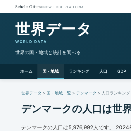
Schole Otium
KNOWLEDGE PLATFORM
世界データ
WORLD DATA
世界の国・地域と統計を調べる
ホーム
国・地域
ランキング
人口
GDP
世界データ
>
国・地域一覧
>
デンマーク
> 人口ランキング
デンマークの人口は世
デンマークの人口は5,976,992人です。 202