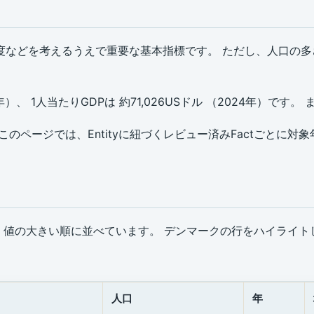
度などを考えるうえで重要な基本指標です。 ただし、人口の
年）、 1人当たりGDPは 約71,026USドル （2024年）です。
のページでは、Entityに紐づくレビュー済みFactごとに対
ctを、値の大きい順に並べています。 デンマークの行をハイライ
人口
年