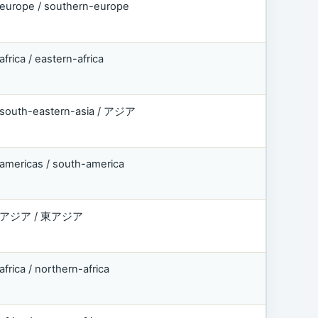
europe / southern-europe
africa / eastern-africa
south-eastern-asia / アジア
americas / south-america
アジア / 東アジア
africa / northern-africa