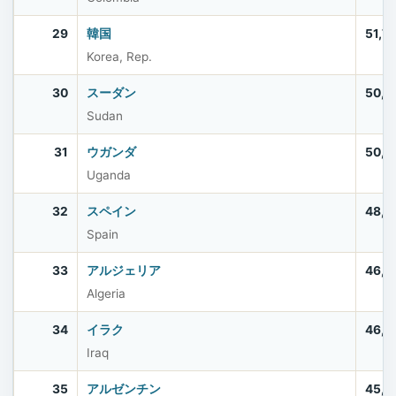
29
韓国
51,7
Korea, Rep.
30
スーダン
50,4
Sudan
31
ウガンダ
50,0
Uganda
32
スペイン
48,8
Spain
33
アルジェリア
46,8
Algeria
34
イラク
46,0
Iraq
35
アルゼンチン
45,6