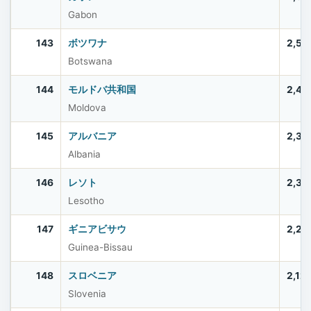
Gabon
143
ボツワナ
2,52
Botswana
144
モルドバ共和国
2,40
Moldova
145
アルバニア
2,37
Albania
146
レソト
2,33
Lesotho
147
ギニアビサウ
2,20
Guinea-Bissau
148
スロベニア
2,12
Slovenia