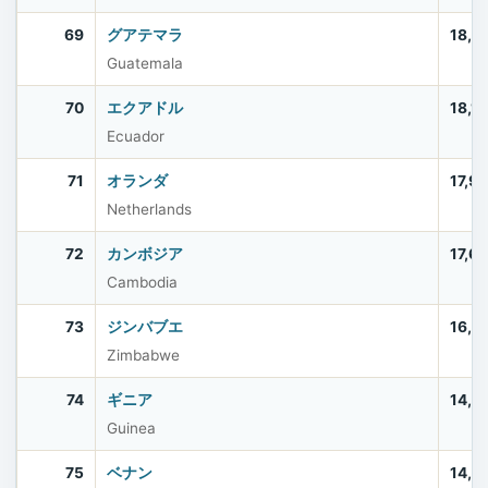
69
グアテマラ
18,4
Guatemala
70
エクアドル
18,1
Ecuador
71
オランダ
17,9
Netherlands
72
カンボジア
17,6
Cambodia
73
ジンバブエ
16,6
Zimbabwe
74
ギニア
14,7
Guinea
75
ベナン
14,4