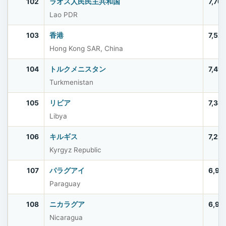
102
ラオス人民民主共和国
7,76
Lao PDR
103
香港
7,52
Hong Kong SAR, China
104
トルクメニスタン
7,49
Turkmenistan
105
リビア
7,38
Libya
106
キルギス
7,22
Kyrgyz Republic
107
パラグアイ
6,92
Paraguay
108
ニカラグア
6,91
Nicaragua