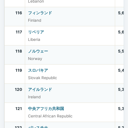
Lebanon
116
フィンランド
5,61
Finland
117
リベリア
5,61
Liberia
118
ノルウェー
5,57
Norway
119
スロバキア
5,42
Slovak Republic
120
アイルランド
5,39
Ireland
121
中央アフリカ共和国
5,33
Central African Republic
122
パレスチナ
5,28