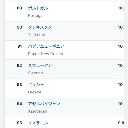
89
ポルトガル
10,6
Portugal
90
タジキスタン
10,5
Tajikistan
91
パプアニューギニア
10,5
Papua New Guinea
92
スウェーデン
10,5
Sweden
93
ギリシャ
10,4
Greece
94
アゼルバイジャン
10,2
Azerbaijan
95
イスラエル
9,97