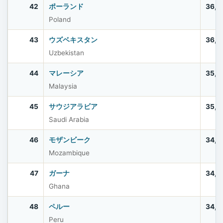
42
ポーランド
36,5
Poland
43
ウズベキスタン
36,3
Uzbekistan
44
マレーシア
35,5
Malaysia
45
サウジアラビア
35,3
Saudi Arabia
46
モザンビーク
34,6
Mozambique
47
ガーナ
34,4
Ghana
48
ペルー
34,2
Peru