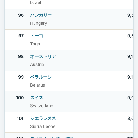
Israel
96
ハンガリー
9,56
Hungary
97
トーゴ
9,51
Togo
98
オーストリア
9,17
Austria
99
ベラルーシ
9,13
Belarus
100
スイス
9,00
Switzerland
101
シエラレオネ
8,64
Sierra Leone