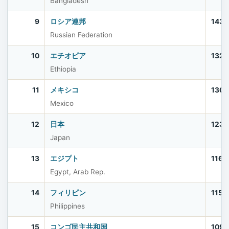
Bangladesh
9
ロシア連邦
143,
Russian Federation
10
エチオピア
132,
Ethiopia
11
メキシコ
130,
Mexico
12
日本
123,
Japan
13
エジプト
116,
Egypt, Arab Rep.
14
フィリピン
115,
Philippines
15
コンゴ民主共和国
109,