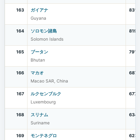
163
ガイアナ
831,
Guyana
164
ソロモン諸島
819,
Solomon Islands
165
ブータン
791,
Bhutan
166
マカオ
687,
Macao SAR, China
167
ルクセンブルク
677,
Luxembourg
168
スリナム
634,
Suriname
169
モンテネグロ
623