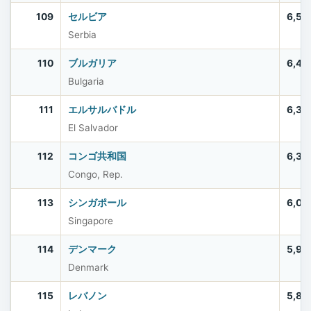
109
セルビア
6,58
Serbia
110
ブルガリア
6,44
Bulgaria
111
エルサルバドル
6,33
El Salvador
112
コンゴ共和国
6,33
Congo, Rep.
113
シンガポール
6,03
Singapore
114
デンマーク
5,97
Denmark
115
レバノン
5,80