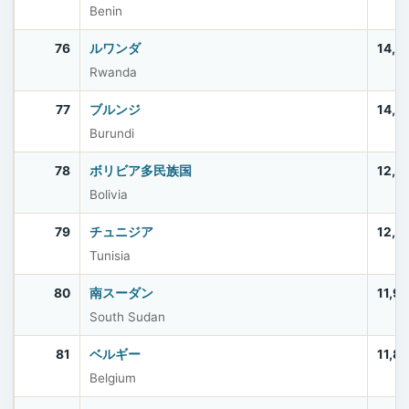
Benin
76
ルワンダ
14,2
Rwanda
77
ブルンジ
14,0
Burundi
78
ボリビア多民族国
12,4
Bolivia
79
チュニジア
12,2
Tunisia
80
南スーダン
11,9
South Sudan
81
ベルギー
11,8
Belgium