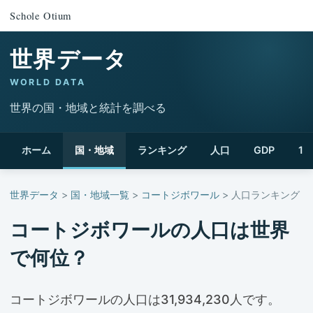
Schole Otium
世界データ
WORLD DATA
世界の国・地域と統計を調べる
ホーム
国・地域
ランキング
人口
GDP
1
世界データ
>
国・地域一覧
>
コートジボワール
> 人口ランキング
コートジボワールの人口は世界
で何位？
コートジボワールの人口は31,934,230人です。