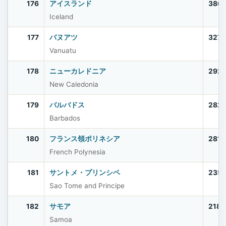
176
アイスランド
386
Iceland
177
バヌアツ
327,
Vanuatu
178
ニューカレドニア
292
New Caledonia
179
バルバドス
282
Barbados
180
フランス領ポリネシア
281,
French Polynesia
181
サントメ・プリンシペ
235
Sao Tome and Principe
182
サモア
218,
Samoa