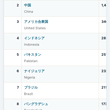
2
中国
1,40
China
3
アメリカ合衆国
340,
United States
4
インドネシア
283,
Indonesia
5
パキスタン
251,
Pakistan
6
ナイジェリア
232,
Nigeria
7
ブラジル
211,
Brazil
8
バングラデシュ
173,