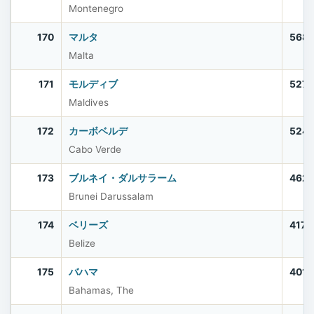
Montenegro
170
マルタ
568
Malta
171
モルディブ
527,
Maldives
172
カーボベルデ
524,
Cabo Verde
173
ブルネイ・ダルサラーム
462,
Brunei Darussalam
174
ベリーズ
417,
Belize
175
バハマ
401,
Bahamas, The