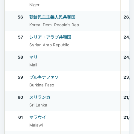
Niger
56
朝鮮民主主義人民共和国
26,4
Korea, Dem. People's Rep.
57
シリア・アラブ共和国
24,6
Syrian Arab Republic
58
マリ
24,4
Mali
59
ブルキナファソ
23,5
Burkina Faso
60
スリランカ
21,9
Sri Lanka
61
マラウイ
21,6
Malawi