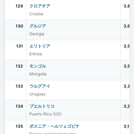
129
クロアチア
3,86
Croatia
130
グルジア
3,69
Georgia
131
エリトリア
3,53
Eritrea
132
モンゴル
3,52
Mongolia
133
ウルグアイ
3,38
Uruguay
134
プエルトリコ
3,20
Puerto Rico (US)
135
ボスニア・ヘルツェゴビナ
3,16