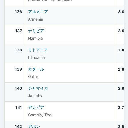
Bosnia and Herzegovina
136
アルメニア
3,03
Armenia
137
ナミビア
3,03
Namibia
138
リトアニア
2,88
Lithuania
139
カタール
2,85
Qatar
140
ジャマイカ
2,83
Jamaica
141
ガンビア
2,75
Gambia, The
142
ガボン
2,53