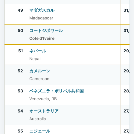
49
マダガスカル
31,9
Madagascar
50
コートジボワール
31,9
Cote d'Ivoire
51
ネパール
29,6
Nepal
52
カメルーン
29,1
Cameroon
53
ベネズエラ・ボリバル共和国
28,4
Venezuela, RB
54
オーストラリア
27,1
Australia
55
ニジェール
27,0