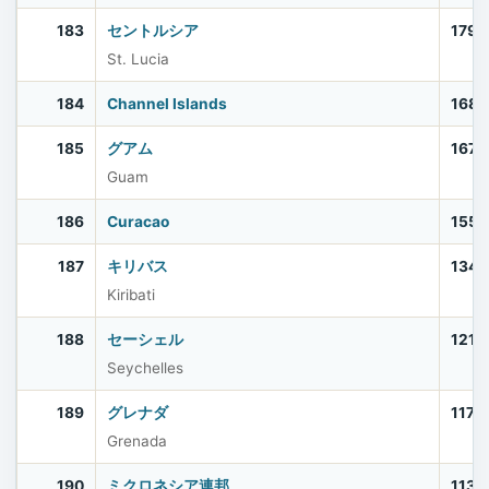
183
セントルシア
179,
St. Lucia
184
Channel Islands
168,
185
グアム
167,
Guam
186
Curacao
155,
187
キリバス
134,
Kiribati
188
セーシェル
121,
Seychelles
189
グレナダ
117,
Grenada
190
ミクロネシア連邦
113,