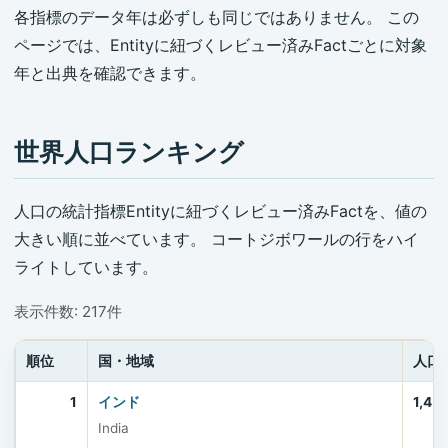
各指標のデータ年は必ずしも同じではありません。 この
ページでは、Entityに紐づくレビュー済みFactごとに対象
年と出典を確認できます。
世界人口ランキング
人口の統計指標Entityに紐づくレビュー済みFactを、値の
大きい順に並べています。 コートジボワールの行をハイ
ライトしています。
表示件数: 217件
順位
国・地域
人口
1
インド
1,45
India