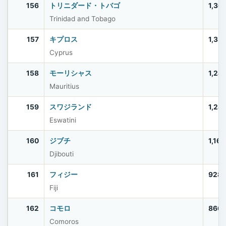
156
トリニダード・トバゴ
1,36
Trinidad and Tobago
157
キプロス
1,35
Cyprus
158
モーリシャス
1,24
Mauritius
159
スワジランド
1,24
Eswatini
160
ジブチ
1,16
Djibouti
161
フィジー
928
Fiji
162
コモロ
866
Comoros