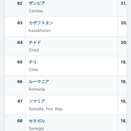
62
ザンビア
21,3
Zambia
63
カザフスタン
20,5
Kazakhstan
64
チャド
20,2
Chad
65
チリ
19,7
Chile
66
ルーマニア
19,0
Romania
67
ソマリア
19,0
Somalia, Fed. Rep.
68
セネガル
18,5
Senegal