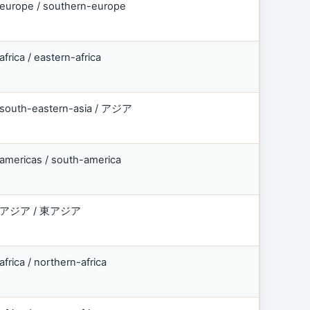
europe / southern-europe
africa / eastern-africa
south-eastern-asia / アジア
americas / south-america
アジア / 東アジア
africa / northern-africa