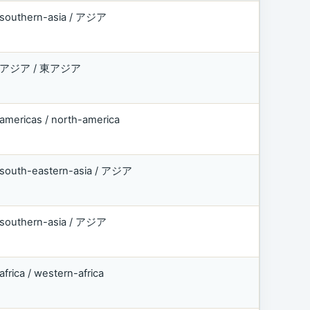
southern-asia / アジア
アジア / 東アジア
americas / north-america
south-eastern-asia / アジア
southern-asia / アジア
africa / western-africa