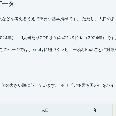
データ
度などを考えるうえで重要な基本指標です。 ただし、人口の
024年）、 1人当たりGDPは 約4,421USドル （2024年）で
のページでは、Entityに紐づくレビュー済みFactごとに対
ctを、値の大きい順に並べています。 ボリビア多民族国の行をハ
人口
年