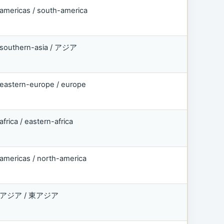
americas / south-america
southern-asia / アジア
eastern-europe / europe
africa / eastern-africa
americas / north-america
アジア / 東アジア