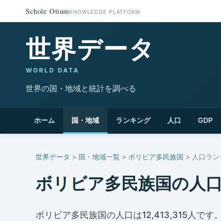
Schole Otium
KNOWLEDGE PLATFORM
世界データ
WORLD DATA
世界の国・地域と統計を調べる
ホーム
国・地域
ランキング
人口
GDP
世界データ
>
国・地域一覧
>
ボリビア多民族国
> 人口ラ
ボリビア多民族国の人
ボリビア多民族国の人口は12,413,315人です。