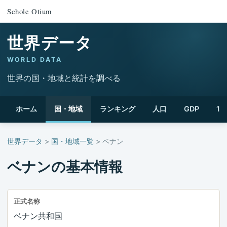
Schole Otium
世界データ
WORLD DATA
世界の国・地域と統計を調べる
ホーム
国・地域
ランキング
人口
GDP
1
世界データ
>
国・地域一覧
> ベナン
ベナンの基本情報
正式名称
ベナン共和国