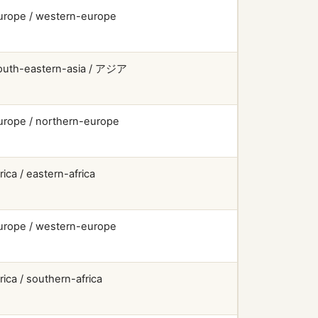
urope / western-europe
outh-eastern-asia / アジア
urope / northern-europe
rica / eastern-africa
urope / western-europe
frica / southern-africa