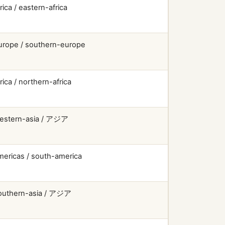
rica / eastern-africa
urope / southern-europe
rica / northern-africa
estern-asia / アジア
mericas / south-america
outhern-asia / アジア