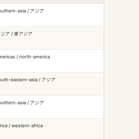
outhern-asia / アジア
ジア / 東アジア
mericas / north-america
outh-eastern-asia / アジア
outhern-asia / アジア
frica / western-africa