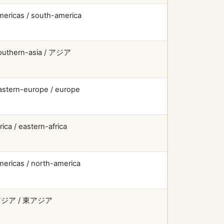
mericas / south-america
outhern-asia / アジア
astern-europe / europe
rica / eastern-africa
mericas / north-america
ジア / 東アジア