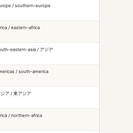
urope / southern-europe
rica / eastern-africa
outh-eastern-asia / アジア
mericas / south-america
ジア / 東アジア
rica / northern-africa