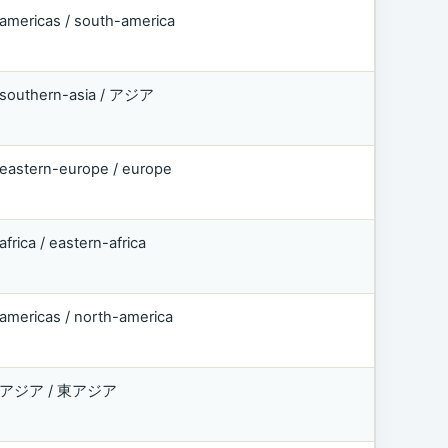
americas / south-america
southern-asia / アジア
eastern-europe / europe
africa / eastern-africa
americas / north-america
アジア / 東アジア