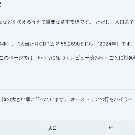
タ
度などを考えるうえで重要な基本指標です。 ただし、人口の
4年）、 1人当たりGDPは 約58,269USドル （2024年）です
のページでは、Entityに紐づくレビュー済みFactごとに対
ctを、値の大きい順に並べています。 オーストリアの行をハイラ
人口
年