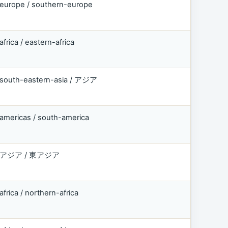
europe / southern-europe
africa / eastern-africa
south-eastern-asia / アジア
americas / south-america
アジア / 東アジア
africa / northern-africa