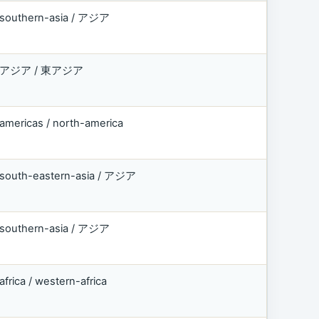
southern-asia / アジア
アジア / 東アジア
americas / north-america
south-eastern-asia / アジア
southern-asia / アジア
africa / western-africa