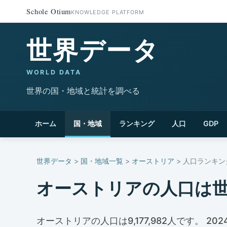
Schole Otium
KNOWLEDGE PLATFORM
世界データ
WORLD DATA
世界の国・地域と統計を調べる
ホーム
国・地域
ランキング
人口
GDP
世界データ
>
国・地域一覧
>
オーストリア
> 人口ランキン
オーストリアの人口は
オーストリアの人口は9,177,982人です。 20