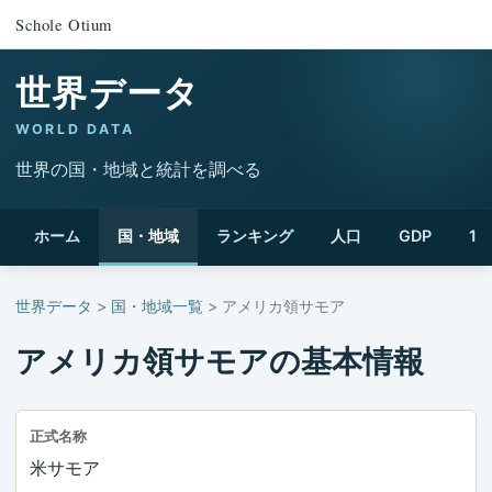
Schole Otium
世界データ
WORLD DATA
世界の国・地域と統計を調べる
ホーム
国・地域
ランキング
人口
GDP
1
世界データ
>
国・地域一覧
> アメリカ領サモア
アメリカ領サモアの基本情報
正式名称
米サモア